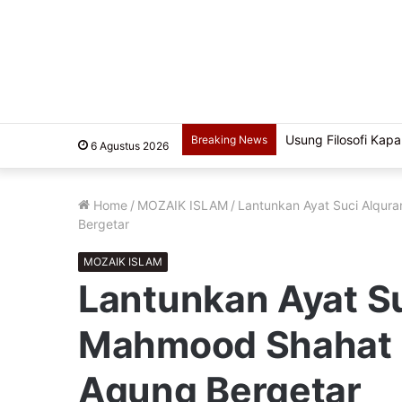
Usung Filosofi Kapal
Breaking News
6 Agustus 2026
Home
/
MOZAIK ISLAM
/
Lantunkan Ayat Suci Alqur
Bergetar
MOZAIK ISLAM
Lantunkan Ayat Su
Mahmood Shahat B
Agung Bergetar