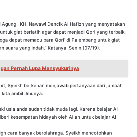
id Agung , KH. Nawawi Dencik Al Hafizh yang menyatakan
ntuk giat berlatih agar dapat menjadi Qori yang terbaik.
emoga dapat memacu para Qori’ di Palembang untuk giat
an suara yang indah.” Katanya. Senin (07/19).
angan Pernah Lupa Mensyukurinya
enit, Syeikh berkenan menjawab pertanyaan dari jamaah
 kita ambil ilmunya.
ki usia anda sudah tidak muda lagi. Karena belajar Al
beri kesempatan hidayah oleh Allah untuk belajar Al
 dgn cara banyak berolahraga. Syeikh mencotohkan