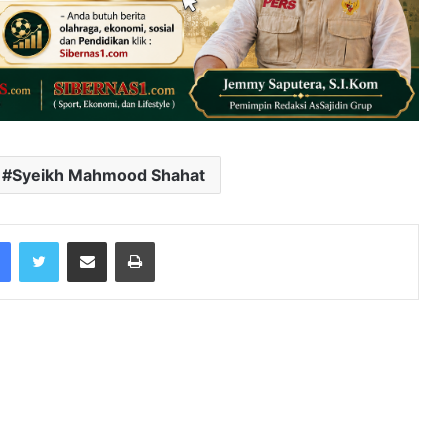
Syeikh Mahmood Shahat
Facebook
Twitter
Share via Email
Print