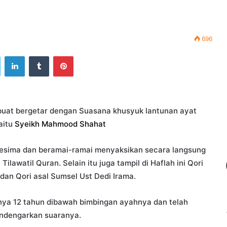
696
ook
Twitter
LinkedIn
Tumblr
Pinterest
uat bergetar dengan Suasana khusyuk lantunan ayat
yaitu
Syeikh Mahmood Shahat
kesima dan beramai-ramai menyaksikan secara langsung
lawatil Quran. Selain itu juga tampil di Haflah ini Qori
 dan Qori asal Sumsel Ust Dedi Irama.
anya 12 tahun dibawah bimbingan ayahnya dan telah
ndengarkan suaranya.