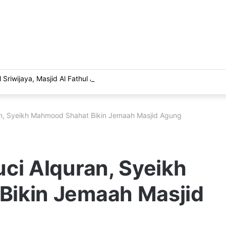
 Sriwijaya, Masjid Al Fathul Akbar Siap Tampil Lebih Ikonik
an, Syeikh Mahmood Shahat Bikin Jemaah Masjid Agung
ci Alquran, Syeikh
ikin Jemaah Masjid