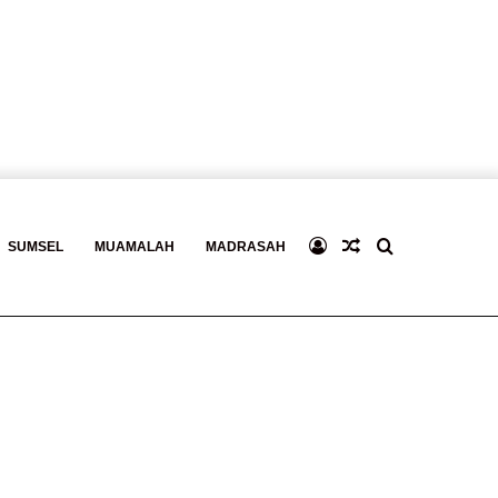
Log
Baca
Search
SUMSEL
MUAMALAH
MADRASAH
In
Berita
for