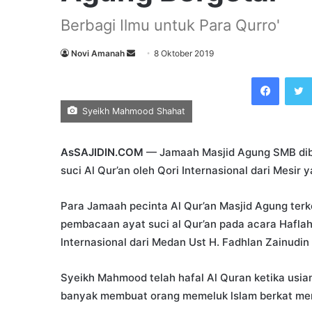
Berbagi Ilmu untuk Para Qurro'
Send
Novi Amanah
8 Oktober 2019
an
Faceb
email
Syeikh Mahmood Shahat
AsSAJIDIN.COM
— Jamaah Masjid Agung SMB dib
suci Al Qur’an oleh Qori Internasional dari Mesir 
Para Jamaah pecinta Al Qur’an Masjid Agung ter
pembacaan ayat suci al Qur’an pada acara Haflah Ti
lnternasional dari Medan Ust H. Fadhlan Zainudin
Syeikh Mahmood telah hafal Al Quran ketika usi
banyak membuat orang memeluk lslam berkat me