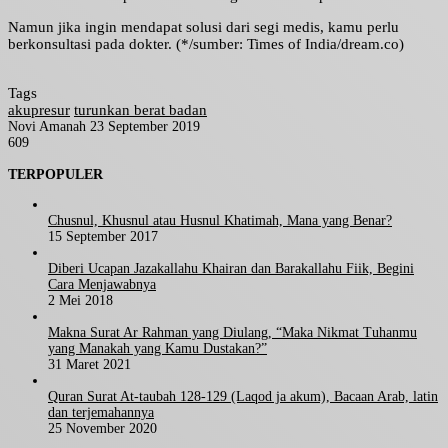
Namun jika ingin mendapat solusi dari segi medis, kamu perlu
berkonsultasi pada dokter. (*/sumber: Times of India/dream.co)
Tags
akupresur
turunkan berat badan
Send
Novi Amanah
23 September 2019
an
609
Facebook
Twitter
LinkedIn
Tumblr
Pinterest
WhatsApp
email
TERPOPULER
Chusnul, Khusnul atau Husnul Khatimah, Mana yang Benar?
15 September 2017
Diberi Ucapan Jazakallahu Khairan dan Barakallahu Fiik, Begini
Cara Menjawabnya
2 Mei 2018
Makna Surat Ar Rahman yang Diulang, “Maka Nikmat Tuhanmu
yang Manakah yang Kamu Dustakan?”
31 Maret 2021
Quran Surat At-taubah 128-129 (Laqod ja akum), Bacaan Arab, latin
dan terjemahannya
25 November 2020