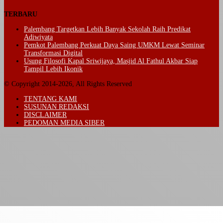
TERBARU
Palembang Targetkan Lebih Banyak Sekolah Raih Predikat
Adiwiyata
Pemkot Palembang Perkuat Daya Saing UMKM Lewat Seminar
Transformasi Digital
Usung Filosofi Kapal Sriwijaya, Masjid Al Fathul Akbar Siap
Tampil Lebih Ikonik
© Copyright 2014-2026, All Rights Reserved
TENTANG KAMI
SUSUNAN REDAKSI
DISCLAIMER
PEDOMAN MEDIA SIBER
Back
to
top
button