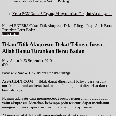
Percepatan di Berbagai Sektor Penting
Ketua BGN Nanik S Deyang Mengundurkan Diri, Ini Alasannya…!
Home
/
LENTERA
/
Tekan Titik Akupresur Dekat Telinga, Insya Allah Bantu
Turunkan Berat Badan
LENTERA
Tekan Titik Akupresur Dekat Telinga, Insya
Allah Bantu Turunkan Berat Badan
Send
Novi Amanah
23 September 2019
an
609
Facebook
Twitter
LinkedIn
Tumblr
Pinterest
WhatsApp
email
Foto: wikihow -- Titik akupresur dekat telinga
AsSAJIDIN.COM
– Tidak dapat dipungkiri bahwa cara terbaik
untuk menurunkan berat badan adalah mengikuti diet sehat dan rutin
berolah raga.
Namun ada satu cara mempercepat proses penurunan berat badan,
yaitu akupresur. Menekan beberapa poin tertentu dapat membantu
mengontrol rasa lapar dan membuat dietmu tetap lancar.
Akupresur adalah teknik penyembuhan alami yang sudah ada sejak