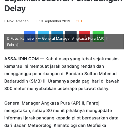
Delay
Send
Novi Amanah
19 September 2019
501
an
Facebook
Twitter
LinkedIn
Tumblr
Pinterest
WhatsApp
email
Foto: Kamayel --- General Manager Angkasa Pura (AP) II,
Fahroji
ASSAJIDIN.COM
— Kabut asap yang tebal sejak musim
kemarau ini membuat jarak pandang rendah dan
mengganggu penerbangan di Bandara Sultan Mahmud
Badaruddin (SMB) II. Utamanya pada pagi hari di bawah
800 meter menyebabkan beberapa pesawat delay.
General Manager Angkasa Pura (AP) II, Fahroji
mengatakan, setiap 30 menit pihaknya mengupdate
informasi jarak pandang kepada pilot berdasarkan data
dari Badan Meteorologi Klimatologi dan Geofisika