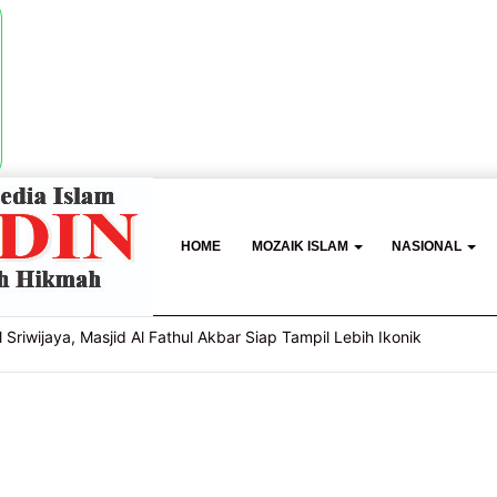
HOME
MOZAIK ISLAM
NASIONAL
basis Gender Online, Pemkot Palembang Gelar Pelatihan Literasi Di