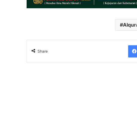
Alqur
Share