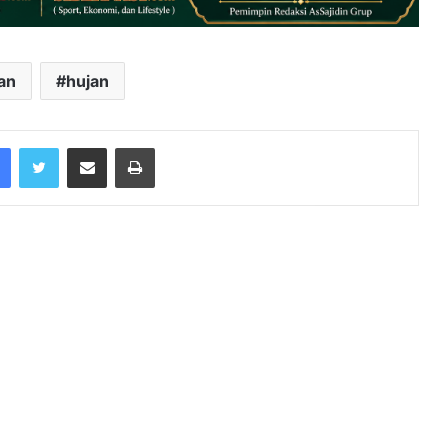
an
hujan
Facebook
Twitter
Share via Email
Print