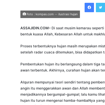
an
Faceb
email
Foto : kompas.com -- ilustrasi hujan
ASSAJIDIN.COM–
Di saat musim kemarau seperti i
bentuk kuasa Allah, Kebesaran Allah untuk makhl
Proses terbentuknya hujan masih merupakan mist
setelah radar cuaca ditemukan, bisa didapatkan
Pembentukan hujan itu berlangsung dalam tiga tah
awan terbentuk. Akhirnya, curahan hujan akan ter
Alquran mempunyai teori sendiri tentang pembent
angin itu menggerakkan awan dan Allah membent
menjadikannya bergumpal-gumpal; lalu kamu lihat 
hujan itu turun mengenai hamba-hambaNya yang d