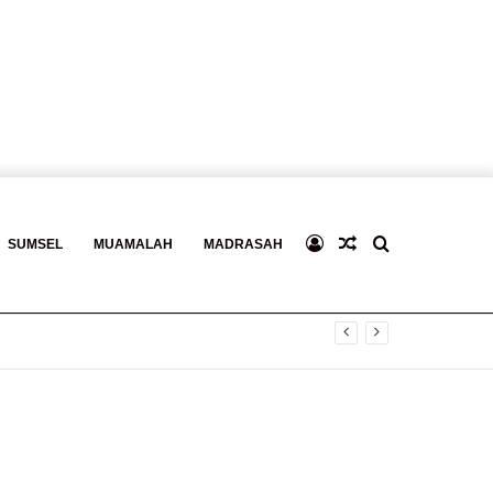
Log
Baca
Search
SUMSEL
MUAMALAH
MADRASAH
gital
In
Berita
for