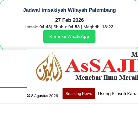
Jadwal imsakiyah Wilayah Palembang
27 Feb 2026
Imsak:
04:43
| Shubu:
04:53
| Maghrib:
18:22
Kirim ke WhatsApp
Cegah Kekerasan Ber
Breaking News
8 Agustus 2026