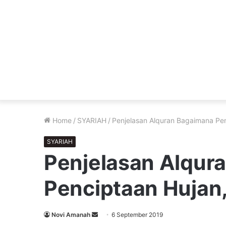
Home
/
SYARIAH
/
Penjelasan Alquran Bagaimana Pe
SYARIAH
Penjelasan Alqur
Penciptaan Hujan
Send
Novi Amanah
6 September 2019