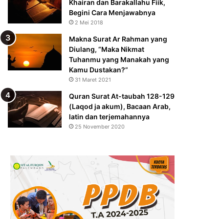
Khairan dan Barakallahu Fiik,
Begini Cara Menjawabnya
2 Mei 2018
Makna Surat Ar Rahman yang
Diulang, “Maka Nikmat
Tuhanmu yang Manakah yang
Kamu Dustakan?”
31 Maret 2021
Quran Surat At-taubah 128-129
(Laqod ja akum), Bacaan Arab,
latin dan terjemahannya
25 November 2020