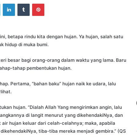
ook
Twitter
LinkedIn
Tumblr
Pinterest
ni, betapa rindu kita dengan hujan. Ya hujan, salah satu
uk hidup di muka bumi.
eri besar bagi orang-orang dalam waktu yang lama. Baru
 tahap-tahap pembentukan hujan.
ap. Pertama, “bahan baku” hujan naik ke udara, lalu
lihat.
ukan hujan. “Dialah Allah Yang mengirimkan angin, lalu
angkannya di langit menurut yang dikehendakiNya, dan
air hujan keluar dari celah-celahnya; maka, apabila
ikehendakiNya, tiba-tiba mereka menjadi gembira.” (QS