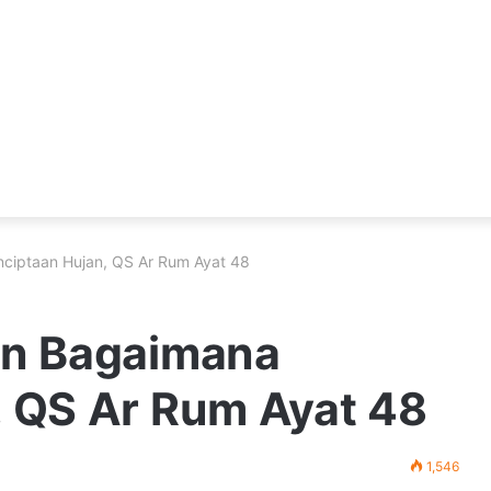
nciptaan Hujan, QS Ar Rum Ayat 48
an Bagaimana
, QS Ar Rum Ayat 48
1,546