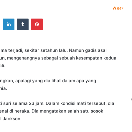
647
ook
Twitter
LinkedIn
Tumblr
Pinterest
ma terjadi, sekitar setahun lalu. Namun gadis asal
ahun, mengenangnya sebagai sebuah kesempatan kedua,
li.
kan, apalagi yang dia lihat dalam apa yang
nia.
suri selama 23 jam. Dalam kondisi mati tersebut, dia
enal di neraka. Dia mengatakan salah satu sosok
l Jackson.