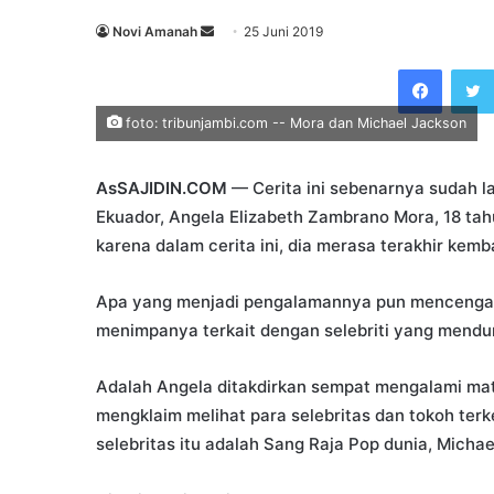
Send
Novi Amanah
25 Juni 2019
an
Faceb
email
foto: tribunjambi.com -- Mora dan Michael Jackson
AsSAJIDIN.COM
— Cerita ini sebenarnya sudah la
Ekuador, Angela Elizabeth Zambrano Mora, 18 t
karena dalam cerita ini, dia merasa terakhir kemba
Apa yang menjadi pengalamannya pun mencengang
menimpanya terkait dengan selebriti yang mendu
Adalah Angela ditakdirkan sempat mengalami mati 
mengklaim melihat para selebritas dan tokoh terk
selebritas itu adalah Sang Raja Pop dunia, Michae