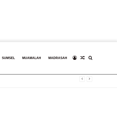
Log
Baca
Search
SUMSEL
MUAMALAH
MADRASAH
In
Berita
for