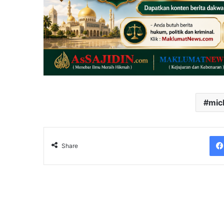
mic
Share