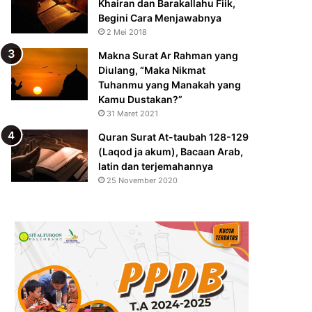
Khairan dan Barakallahu Fiik,
Begini Cara Menjawabnya
2 Mei 2018
Makna Surat Ar Rahman yang
Diulang, “Maka Nikmat
Tuhanmu yang Manakah yang
Kamu Dustakan?”
31 Maret 2021
Quran Surat At-taubah 128-129
(Laqod ja akum), Bacaan Arab,
latin dan terjemahannya
25 November 2020