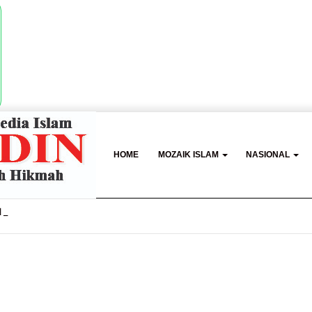
HOME
MOZAIK ISLAM
NASIONAL
 Sriwijaya, Masjid Al Fathul Akbar Siap Tampil Lebih Ikonik