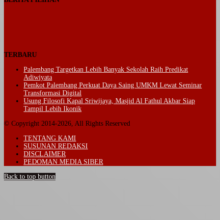
TERBARU
Palembang Targetkan Lebih Banyak Sekolah Raih Predikat
Adiwiyata
Pemkot Palembang Perkuat Daya Saing UMKM Lewat Seminar
Transformasi Digital
Usung Filosofi Kapal Sriwijaya, Masjid Al Fathul Akbar Siap
Tampil Lebih Ikonik
© Copyright 2014-2026, All Rights Reserved
TENTANG KAMI
SUSUNAN REDAKSI
DISCLAIMER
PEDOMAN MEDIA SIBER
Back to top button