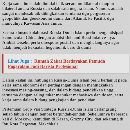
Kerja sama itu sudah dimulai baik secara multilateral maupun
bilateral antara Russia dan salah satu negara Islam. Namun, adalah
sangat mendesak utk ditingkatkan terutama dgn pergeseran
geopolitik dan geoekonomi dunia dari Atlantik ke Pasifik dgn
munculnya Kawasan Asia Timur.
Secara khusus kolaborasi Russia-Dunia Islam perlu mengantisipasi
kemunculan China dengan ambisi Belt and Road Iniative-nya.
Ambisi tersebu perlu direspons positif dan menghalanginya agar
tidak menjadi kekuatan hegemonik baru di dunia.
Lihat Juga :
Rumah Zakat Berdayakan Pemuda
Pagaralam Jadi Barista Profesional
Dalam kaitan ini, hubungan Russia-Dunia Islam perlu berlanjut pada
kerja sama ekonomi dan perdagangan dengan meningkatkan
investasi masing-masing, dan dalam bidang pendidikan tinggi
terutama dengan saling tukar menukar mahasiswa dan dosen, serta
kerja sama dalam bidang pengkajian dan penelitian.
Pertemuan Grup Visi Strategis Russia-Dunia Islam berlangsung
setiap tahun dengan tempat berpindah-pindah. Sebelumnya beberapa
kali di Moskow, kemudian di Kazan, Grozny City, dan sekarang di
Ibu Kota Dagestan, Makchkala.