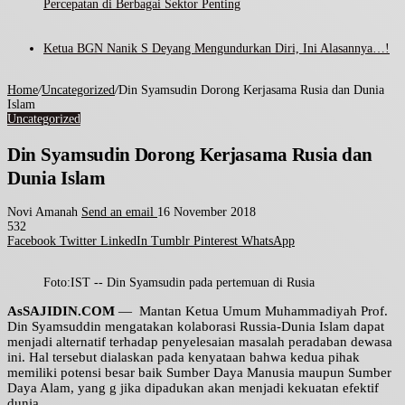
Percepatan di Berbagai Sektor Penting
Ketua BGN Nanik S Deyang Mengundurkan Diri, Ini Alasannya…!
Home
/
Uncategorized
/
Din Syamsudin Dorong Kerjasama Rusia dan Dunia
Islam
Uncategorized
Din Syamsudin Dorong Kerjasama Rusia dan
Dunia Islam
Novi Amanah
Send an email
16 November 2018
532
Facebook
Twitter
LinkedIn
Tumblr
Pinterest
WhatsApp
Foto:IST -- Din Syamsudin pada pertemuan di Rusia
AsSAJIDIN.COM
— Mantan Ketua Umum Muhammadiyah Prof.
Din Syamsuddin mengatakan kolaborasi Russia-Dunia Islam dapat
menjadi alternatif terhadap penyelesaian masalah peradaban dewasa
ini. Hal tersebut dialaskan pada kenyataan bahwa kedua pihak
memiliki potensi besar baik Sumber Daya Manusia maupun Sumber
Daya Alam, yang g jika dipadukan akan menjadi kekuatan efektif
dunia.