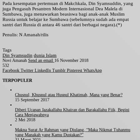
Pada kesempatan pertemuan di Makchkala, Din Syamsuddin, yang
juga Pengasuh Pesantren Modern Internasional Dea Malela di
Sumbawa, juga menawarkan beasiswa bagi anak-anak Muslim
Russia untuk belajar ke Sumbawa (sebelumnya sudah ada empat
santri dari Russia di antara 46 santri dari berbagai negara).(*)
Penulis: N Amanah/rilis
Tags
Din Syamsudin
dunia Islam
Novi Amanah
Send an email
16 November 2018
532
Facebook
Twitter
LinkedIn
Tumblr
Pinterest
WhatsApp
TERPOPULER
Chusnul, Khusnul atau Husnul Khatimah, Mana yang Benar?
15 September 2017
Diberi Ucapan Jazakallahu Khairan dan Barakallahu Fiik, Begini
Cara Menjawabnya
2 Mei 2018
Makna Surat Ar Rahman yang Diulang, “Maka Nikmat Tuhanmu
yang Manakah yang Kamu Dustakan?”
31 Maret 2021