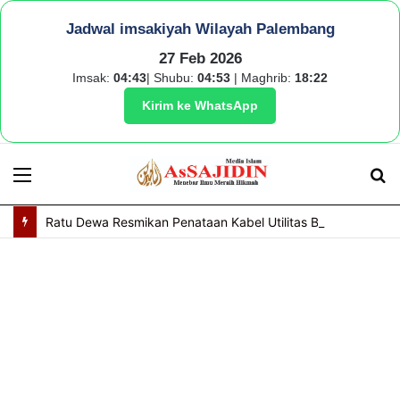
Jadwal imsakiyah Wilayah Palembang
27 Feb 2026
Imsak:
04:43
| Shubu:
04:53
| Maghrib:
18:22
Kirim ke WhatsApp
Menu
S
fo
Ratu Dewa Resmikan Penataan Kabel Utilitas Bawah Tanah, POM IX Jadi Pilot Project Kota Modern