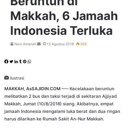
Beruntun di
Makkah, 6 Jamaah
Indonesia Terluka
Send
Novi Amanah
13 Agustus 2018
563
an
email
Facebook
Twitter
LinkedIn
Tumblr
Pinterest
WhatsApp
ilustrasi
MAKKAH, AsSAJIDIN.COM –
— Kecelakaan beruntun
melibatkan 2 bus dan taksi terjadi di sekitaran Ajjiyad
Makkah, Jumat (10/8/2018) siang. Akibatnya, empat
jamaah Indonesia mengalami luka berat dan dua ringan
harus dilarikan ke Rumah Sakit An-Nur Makkah.