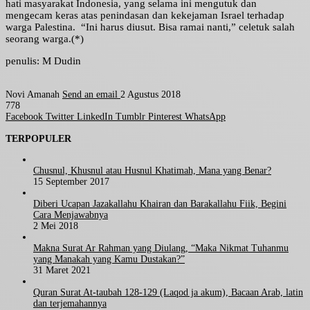
hati masyarakat Indonesia, yang selama ini mengutuk dan
mengecam keras atas penindasan dan kekejaman Israel terhadap
warga Palestina. “Ini harus diusut. Bisa ramai nanti,” celetuk salah
seorang warga.(*)
penulis: M Dudin
Novi Amanah
Send an email
2 Agustus 2018
778
Facebook
Twitter
LinkedIn
Tumblr
Pinterest
WhatsApp
TERPOPULER
Chusnul, Khusnul atau Husnul Khatimah, Mana yang Benar?
15 September 2017
Diberi Ucapan Jazakallahu Khairan dan Barakallahu Fiik, Begini
Cara Menjawabnya
2 Mei 2018
Makna Surat Ar Rahman yang Diulang, “Maka Nikmat Tuhanmu
yang Manakah yang Kamu Dustakan?”
31 Maret 2021
Quran Surat At-taubah 128-129 (Laqod ja akum), Bacaan Arab, latin
dan terjemahannya