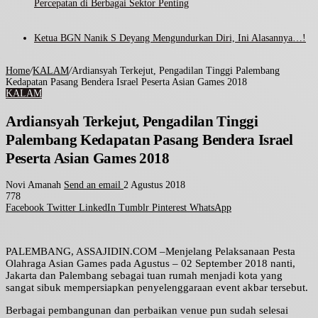
Percepatan di Berbagai Sektor Penting
Ketua BGN Nanik S Deyang Mengundurkan Diri, Ini Alasannya…!
Home
/
KALAM
/
Ardiansyah Terkejut, Pengadilan Tinggi Palembang
Kedapatan Pasang Bendera Israel Peserta Asian Games 2018
KALAM
Ardiansyah Terkejut, Pengadilan Tinggi
Palembang Kedapatan Pasang Bendera Israel
Peserta Asian Games 2018
Novi Amanah
Send an email
2 Agustus 2018
778
Facebook
Twitter
LinkedIn
Tumblr
Pinterest
WhatsApp
PALEMBANG, ASSAJIDIN.COM –Menjelang Pelaksanaan Pesta
Olahraga Asian Games pada Agustus – 02 September 2018 nanti,
Jakarta dan Palembang sebagai tuan rumah menjadi kota yang
sangat sibuk mempersiapkan penyelenggaraan event akbar tersebut.
Berbagai pembangunan dan perbaikan venue pun sudah selesai