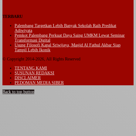
TERBARU
Palembang Targetkan Lebih Banyak Sekolah Raih Predikat
Adiwiyata
Pemkot Palembang Perkuat Daya Saing UMKM Lewat Seminar
Transformasi Digital
Usung Filosofi Kapal Sriwijaya, Masjid Al Fathul Akbar Siap
Tampil Lebih Ikonik
© Copyright 2014-2026, All Rights Reserved
TENTANG KAMI
SUSUNAN REDAKSI
DISCLAIMER
PEDOMAN MEDIA SIBER
Back to top button