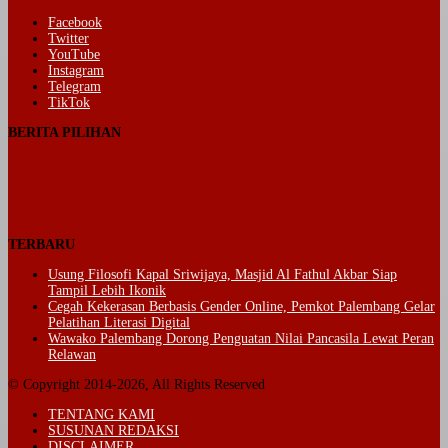
Facebook
Twitter
YouTube
Instagram
Telegram
TikTok
BERITA PILIHAN
TERBARU
Usung Filosofi Kapal Sriwijaya, Masjid Al Fathul Akbar Siap
Tampil Lebih Ikonik
Cegah Kekerasan Berbasis Gender Online, Pemkot Palembang Gelar
Pelatihan Literasi Digital
Wawako Palembang Dorong Penguatan Nilai Pancasila Lewat Peran
Relawan
© Copyright 2014-2026, All Rights Reserved
TENTANG KAMI
SUSUNAN REDAKSI
DISCLAIMER