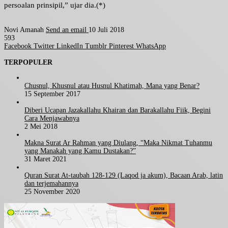
persoalan prinsipil,” ujar dia.(*)
Novi Amanah
Send an email
10 Juli 2018
593
Facebook
Twitter
LinkedIn
Tumblr
Pinterest
WhatsApp
TERPOPULER
Chusnul, Khusnul atau Husnul Khatimah, Mana yang Benar?
15 September 2017
Diberi Ucapan Jazakallahu Khairan dan Barakallahu Fiik, Begini
Cara Menjawabnya
2 Mei 2018
Makna Surat Ar Rahman yang Diulang, “Maka Nikmat Tuhanmu
yang Manakah yang Kamu Dustakan?”
31 Maret 2021
Quran Surat At-taubah 128-129 (Laqod ja akum), Bacaan Arab, latin
dan terjemahannya
25 November 2020