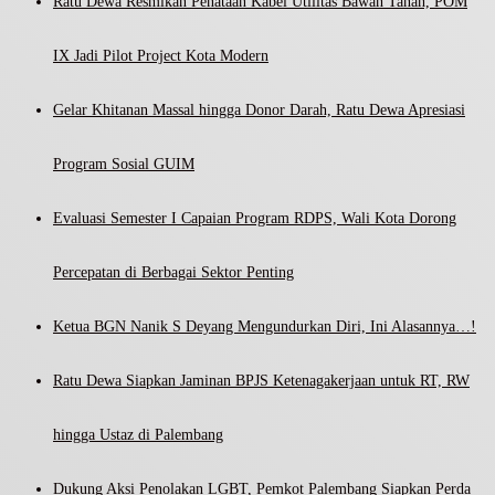
Ratu Dewa Resmikan Penataan Kabel Utilitas Bawah Tanah, POM
IX Jadi Pilot Project Kota Modern
Gelar Khitanan Massal hingga Donor Darah, Ratu Dewa Apresiasi
Program Sosial GUIM
Evaluasi Semester I Capaian Program RDPS, Wali Kota Dorong
Percepatan di Berbagai Sektor Penting
Ketua BGN Nanik S Deyang Mengundurkan Diri, Ini Alasannya…!
Ratu Dewa Siapkan Jaminan BPJS Ketenagakerjaan untuk RT, RW
hingga Ustaz di Palembang
Dukung Aksi Penolakan LGBT, Pemkot Palembang Siapkan Perda