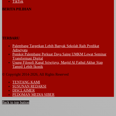
TikTok
BERITA PILIHAN
TERBARU
Palembang Targetkan Lebih Banyak Sekolah Raih Predikat
Adiwiyata
Pemkot Palembang Perkuat Daya Saing UMKM Lewat Seminar
Transformasi Digital
Usung Filosofi Kapal Sriwijaya, Masjid Al Fathul Akbar Siap
Tampil Lebih Ikonik
© Copyright 2014-2026, All Rights Reserved
TENTANG KAMI
SUSUNAN REDAKSI
DISCLAIMER
PEDOMAN MEDIA SIBER
Back to top button