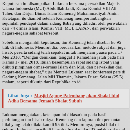
Keputusan ini disampaikan Lukman bersama perwakilan Majelis
Ulama Indonesia (MUI) Abdulllah Jaidi, Ketua Komisi VIII Ali
Taher, dan Dirjen Bimas Islam Kemenag Muhammadiyah Amin.
Ketetapan itu diambil setelah Kemenag mempertimbangkan
sejumlah pendapat dalam sidang Itsbatyang dihadiri oleh perwakilan
dari 74 ormas Islam, Komisi VIII, MUI, LAPAN, dan perwakilan
negara-negara sahabat tersebut.
Sebelum mengambil keputusan, tim Kemenag telah disebar ke 95
titik di Indonesia. Menurut dia, berdasarkan metode rukyat dan juga
hisab, peserta sidang telah sepakat untuk menjalani puasa pada 17
Mei 2018. “Dengan demikian, tanggal 1 Ramadhan jatuh pada hari
Kamis 17 mei 2018. Itulah keseimpulan rapat sidang Istbat yang
diikuti pimpinan ormas-ormas Islam dan Mui, dan perwakilan dari
negara-negara shabat,” ujar Menteri Lukman saat konferensi pers di
Gedung Kemenag, Jalan MH Thamrin, Jakarta Pusat, Selasa (25/5)
malam, seperti dikutip dari Republika.co.id.
Lihat Juga :
Masjid Agung Palembang akan Shalat Idul
Adha Bersama Jemaah Shalat Subuh
Lukman mengatakan, ketetapan ini didasarkan pada hasil
perhitungan tim hisab rukyat Kemenag dan laporan tim pemantau
hilal yang telah dilakukan di 95 titik. Menurutnya, posisi hilal di
seluruh Indonesia masih di bawah ufuk dan dari 32 pelaku rukyatul