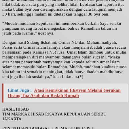
hilal tidak ada satu pun yang melihat hilal. Berdasarkan laporan itu,
maka bulan Sya’ban disempurnakan dengan cara Istiqmal menjadi
30 hari, sehingga malam ini ditetapkan tanggal 30 Sya’ban.
“Mudah-mudahan keputusan ini memberikan berkah. Saya selaku
pimpinan sidang itsbat menegaskan bahwa Ramadhan tahun ini
jatuh pada Kamis,” ucapnya.
Dengan hasil Sidang Itsbat ini, Ormas NU dan Muhammadiyah,
Persis serta Ormas Islam lainnya akan menjalani ibadah puasa secara
bersamaan pada Kamis (17/5) lusa. Umat Islam diimbau untuk mulai
mempersiapkan diri menyambut datangnya bulan suci ini. “Maka
atas nama pemerintah menyampaikan kepada seluruh umat Islam
selamat memasuki bulan Ramadhan. Mudah-mudahan kualitas puasa
kita tahun ini semakin meningkat, tidak hanya ibadah mahdhohnya
tapi juga ibadah sosialnya,” kata Lukman.(*)
Lihat Juga :
Atasi Kemiskinan Ekstrem Melalui Gerakan
Orang Tua Asuh dan Bedah Rumah
HASIL HISAB
TIM MARKAZ HISAB P.KARYA KEPULAUAN SERIBU
JAKARTA.
PENENTUAN TANGGAL 1 ROMADHON 1439 H