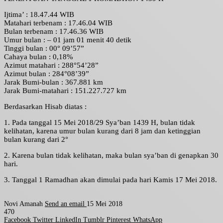
Ijtima’ : 18.47.44 WIB
Matahari terbenam : 17.46.04 WIB
Bulan terbenam : 17.46.36 WIB
Umur bulan : – 01 jam 01 menit 40 detik
Tinggi bulan : 00° 09’57”
Cahaya bulan : 0,18%
Azimut matahari : 288°54’28”
Azimut bulan : 284°08’39”
Jarak Bumi-bulan : 367.881 km
Jarak Bumi-matahari : 151.227.727 km
Berdasarkan Hisab diatas :
1. Pada tanggal 15 Mei 2018/29 Sya’ban 1439 H, bulan tidak
kelihatan, karena umur bulan kurang dari 8 jam dan ketinggian
bulan kurang dari 2°
2. Karena bulan tidak kelihatan, maka bulan sya’ban di genapkan 30
hari.
3. Tanggal 1 Ramadhan akan dimulai pada hari Kamis 17 Mei 2018.
Novi Amanah
Send an email
15 Mei 2018
470
Facebook
Twitter
LinkedIn
Tumblr
Pinterest
WhatsApp