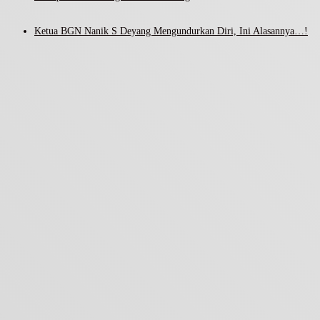
Ketua BGN Nanik S Deyang Mengundurkan Diri, Ini Alasannya…!