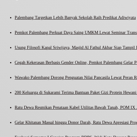
Palembang Targetkan Lebih Banyak Sekolah Raih Predikat Adiwiyata
Pemkot Palembang Perkuat Daya Saing UMKM Lewat Seminar Transf
Usung Filosofi Kapal Sriwijaya, Masjid Al Fathul Akbar Siap Tampil 
Cegah Kekerasan Berbasis Gender Online, Pemkot Palembang Gelar Pel
Wawako Palembang Dorong Penguatan Nilai Pancasila Lewat Peran R
200 Keluarga di Sukarami Terima Bantuan Paket Gizi Protein Hewa
Ratu Dewa Resmikan Penataan Kabel Utilitas Bawah Tanah, POM IX J
Gelar Khitanan Massal hingga Donor Darah, Ratu Dewa Apresiasi Pr