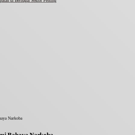
atan di Berbagai Sektor Penting
haya Narkoba
ami Bahaya Narkoba