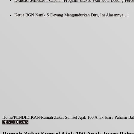
Evaluasi Semester I Capaian Program RDPS, Wali Kota Dorong Percep
Ketua BGN Nanik S Deyang Mengundurkan Diri, Ini Alasannya…!
Home
/
PENDIDIKAN
/
Rumah Zakat Sumsel Ajak 100 Anak Juara Pahami Ba
PENDIDIKAN
Rumah Zakat Sumsel Ajak 100 Anak Juara Pah