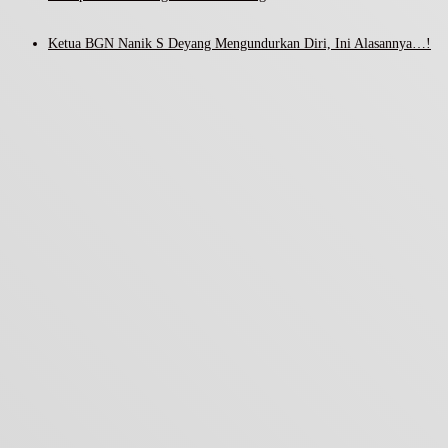
Ketua BGN Nanik S Deyang Mengundurkan Diri, Ini Alasannya…!