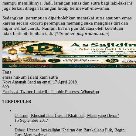
mampu memilikinya. Jadi, larangan emas dan sutra bagi laki-laki ini
juga terkait dnegan larangan hidup bermewah-mewahan.
Sedangkan, perempuan diperbolehkan memakai sutra ataupun emas
karena secara kodrati perempuan memang suka menghias diri dan
ingin terlihat cantik. Namun, hal ini pun dibatasi oleh ketentuan
tidak berlebih-lebihan tadi. [*/Sumber:
inspiradata.com
]
Tags
emas
hukum Islam
kain sutra
Novi Amanah
Send an email
17 April 2018
699
Facebook
Twitter
LinkedIn
Tumblr
Pinterest
WhatsApp
TERPOPULER
Chusnul, Khusnul atau Husnul Khatimah, Mana yang Benar?
15 September 2017
Diberi Ucapan Jazakallahu Khairan dan Barakallahu Fiik, Begini
Cara Menjawabnya