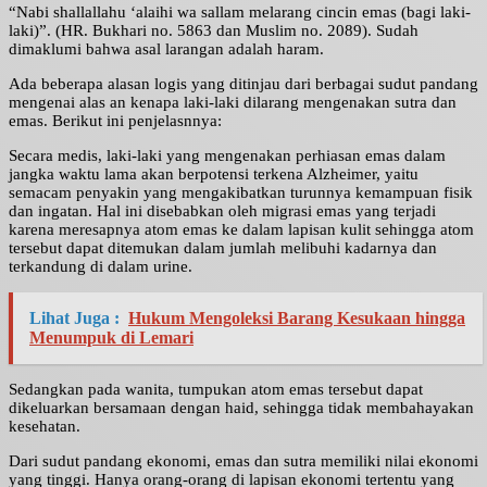
“Nabi shallallahu ‘alaihi wa sallam melarang cincin emas (bagi laki-
laki)”. (HR. Bukhari no. 5863 dan Muslim no. 2089). Sudah
dimaklumi bahwa asal larangan adalah haram.
Ada beberapa alasan logis yang ditinjau dari berbagai sudut pandang
mengenai alas an kenapa laki-laki dilarang mengenakan sutra dan
emas. Berikut ini penjelasnnya:
Secara medis, laki-laki yang mengenakan perhiasan emas dalam
jangka waktu lama akan berpotensi terkena Alzheimer, yaitu
semacam penyakin yang mengakibatkan turunnya kemampuan fisik
dan ingatan. Hal ini disebabkan oleh migrasi emas yang terjadi
karena meresapnya atom emas ke dalam lapisan kulit sehingga atom
tersebut dapat ditemukan dalam jumlah melibuhi kadarnya dan
terkandung di dalam urine.
Lihat Juga :
Hukum Mengoleksi Barang Kesukaan hingga
Menumpuk di Lemari
Sedangkan pada wanita, tumpukan atom emas tersebut dapat
dikeluarkan bersamaan dengan haid, sehingga tidak membahayakan
kesehatan.
Dari sudut pandang ekonomi, emas dan sutra memiliki nilai ekonomi
yang tinggi. Hanya orang-orang di lapisan ekonomi tertentu yang