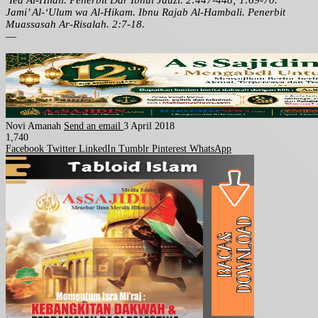
‘Ied Al-Hilali. Penerbit Dar Ibnul Jauzi. 2:447-448; 1:69-70.
Jami’ Al-‘Ulum wa Al-Hikam. Ibnu Rajab Al-Hambali. Penerbit
Muassasah Ar-Risalah. 2:7-18.
—
Novi Amanah
Send an email
3 April 2018
1,740
Facebook
Twitter
LinkedIn
Tumblr
Pinterest
WhatsApp