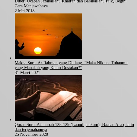
Diberi Ucapan Jazakallahu Khairan dan Barakallahu Fiik, Begini
Cara Menjawabnya
2 Mei 2018
Makna Surat Ar Rahman yang Diulang, “Maka Nikmat Tuhanmu
yang Manakah yang Kamu Dustakan?”
31 Maret 2021
Quran Surat At-taubah 128-129 (Laqod ja akum), Bacaan Arab, latin
dan terjemahannya
25 November 2020