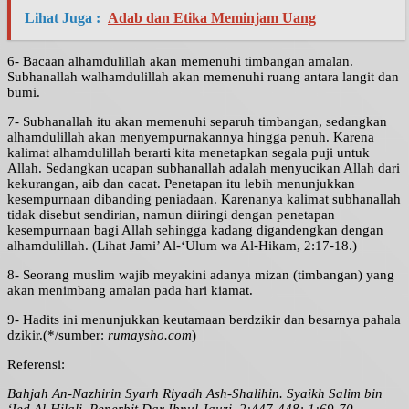
Lihat Juga :
Adab dan Etika Meminjam Uang
6- Bacaan alhamdulillah akan memenuhi timbangan amalan.
Subhanallah walhamdulillah akan memenuhi ruang antara langit dan
bumi.
7- Subhanallah itu akan memenuhi separuh timbangan, sedangkan
alhamdulillah akan menyempurnakannya hingga penuh. Karena
kalimat alhamdulillah berarti kita menetapkan segala puji untuk
Allah. Sedangkan ucapan subhanallah adalah menyucikan Allah dari
kekurangan, aib dan cacat. Penetapan itu lebih menunjukkan
kesempurnaan dibanding peniadaan. Karenanya kalimat subhanallah
tidak disebut sendirian, namun diiringi dengan penetapan
kesempurnaan bagi Allah sehingga kadang digandengkan dengan
alhamdulillah. (Lihat Jami’ Al-‘Ulum wa Al-Hikam, 2:17-18.)
8- Seorang muslim wajib meyakini adanya mizan (timbangan) yang
akan menimbang amalan pada hari kiamat.
9- Hadits ini menunjukkan keutamaan berdzikir dan besarnya pahala
dzikir.(*/sumber:
rumaysho.com
)
Referensi:
Bahjah An-Nazhirin Syarh Riyadh Ash-Shalihin. Syaikh Salim bin