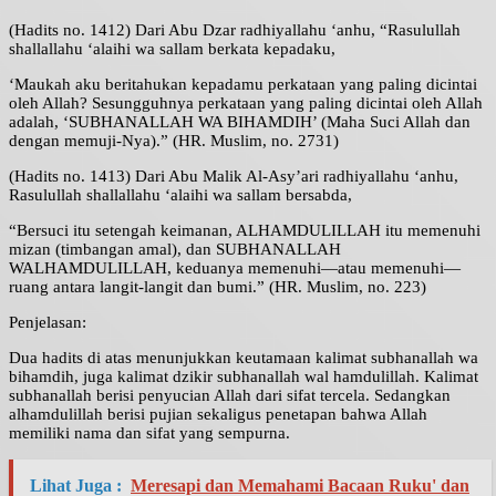
(Hadits no. 1412) Dari Abu Dzar radhiyallahu ‘anhu, “Rasulullah
shallallahu ‘alaihi wa sallam berkata kepadaku,
‘Maukah aku beritahukan kepadamu perkataan yang paling dicintai
oleh Allah? Sesungguhnya perkataan yang paling dicintai oleh Allah
adalah, ‘SUBHANALLAH WA BIHAMDIH’ (Maha Suci Allah dan
dengan memuji-Nya).” (HR. Muslim, no. 2731)
(Hadits no. 1413) Dari Abu Malik Al-Asy’ari radhiyallahu ‘anhu,
Rasulullah shallallahu ‘alaihi wa sallam bersabda,
“Bersuci itu setengah keimanan, ALHAMDULILLAH itu memenuhi
mizan (timbangan amal), dan SUBHANALLAH
WALHAMDULILLAH, keduanya memenuhi—atau memenuhi—
ruang antara langit-langit dan bumi.” (HR. Muslim, no. 223)
Penjelasan:
Dua hadits di atas menunjukkan keutamaan kalimat subhanallah wa
bihamdih, juga kalimat dzikir subhanallah wal hamdulillah. Kalimat
subhanallah berisi penyucian Allah dari sifat tercela. Sedangkan
alhamdulillah berisi pujian sekaligus penetapan bahwa Allah
memiliki nama dan sifat yang sempurna.
Lihat Juga :
Meresapi dan Memahami Bacaan Ruku' dan