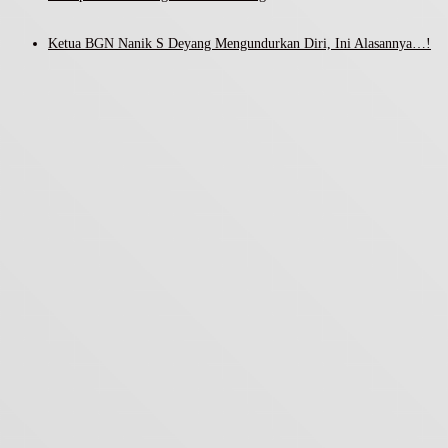
Ketua BGN Nanik S Deyang Mengundurkan Diri, Ini Alasannya…!