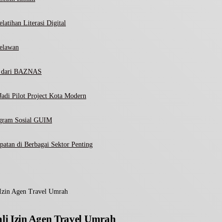
atihan Literasi Digital
elawan
ni dari BAZNAS
adi Pilot Project Kota Modern
ogram Sosial GUIM
atan di Berbagai Sektor Penting
Izin Agen Travel Umrah
i Izin Agen Travel Umrah