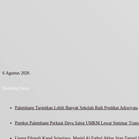
6 Agustus 2026
Breaking News
Palembang Targetkan Lebih Banyak Sekolah Raih Predikat Adiwiyata
Pemkot Palembang Perkuat Daya Saing UMKM Lewat Seminar Transf
Usung Filosofi Kapal Sriwijaya, Masjid Al Fathul Akbar Siap Tampil 