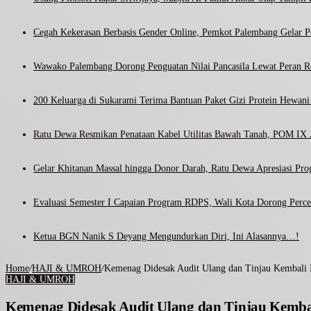
Cegah Kekerasan Berbasis Gender Online, Pemkot Palembang Gelar Pel
Wawako Palembang Dorong Penguatan Nilai Pancasila Lewat Peran R
200 Keluarga di Sukarami Terima Bantuan Paket Gizi Protein Hewa
Ratu Dewa Resmikan Penataan Kabel Utilitas Bawah Tanah, POM IX J
Gelar Khitanan Massal hingga Donor Darah, Ratu Dewa Apresiasi Pr
Evaluasi Semester I Capaian Program RDPS, Wali Kota Dorong Percep
Ketua BGN Nanik S Deyang Mengundurkan Diri, Ini Alasannya…!
Home
/
HAJI & UMROH
/
Kemenag Didesak Audit Ulang dan Tinjau Kembali 
HAJI & UMROH
Kemenag Didesak Audit Ulang dan Tinjau Kembal