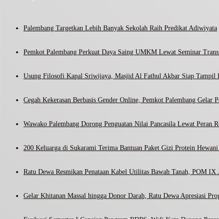
Palembang Targetkan Lebih Banyak Sekolah Raih Predikat Adiwiyata
Pemkot Palembang Perkuat Daya Saing UMKM Lewat Seminar Transf
Usung Filosofi Kapal Sriwijaya, Masjid Al Fathul Akbar Siap Tampil 
Cegah Kekerasan Berbasis Gender Online, Pemkot Palembang Gelar Pel
Wawako Palembang Dorong Penguatan Nilai Pancasila Lewat Peran R
200 Keluarga di Sukarami Terima Bantuan Paket Gizi Protein Hewa
Ratu Dewa Resmikan Penataan Kabel Utilitas Bawah Tanah, POM IX J
Gelar Khitanan Massal hingga Donor Darah, Ratu Dewa Apresiasi Pr