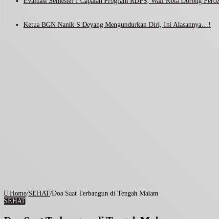
Evaluasi Semester I Capaian Program RDPS, Wali Kota Dorong Percep
Ketua BGN Nanik S Deyang Mengundurkan Diri, Ini Alasannya…!
Home
/
SEHAT
/
Doa Saat Terbangun di Tengah Malam
SEHAT