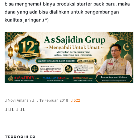
bisa menghemat biaya produksi starter pack baru, maka
dana yang ada bisa dialihkan untuk pengembangan
kualitas jaringan.(*)
Send
Novi Amanah
19 Februari 2018
522
an
Facebook
Twitter
LinkedIn
Tumblr
Pinterest
WhatsApp
email
TERPOPULER