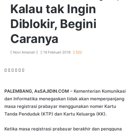
Kalau tak Ingin
Diblokir, Begini
Caranya
Send
Novi Amanah
19 Februari 2018
522
an
email
Facebook
Twitter
LinkedIn
Tumblr
Pinterest
WhatsApp
PALEMBANG, AsSAJIDIN.COM
– Kementerian Komunikasi
dan Informatika menegaskan tidak akan memperpanjang
masa registrasi prabayar menggunakan nomer Kartu
Tanda Penduduk (KTP) dan Kartu Keluarga (KK).
Ketika masa registrasi prabayar berakhir dan pengguna