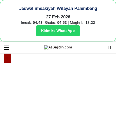
Jadwal imsakiyah Wilayah Palembang
27 Feb 2026
Imsak:
04:43
| Shubu:
04:53
| Maghrib:
18:22
Kirim ke WhatsApp
Menu
S
fo