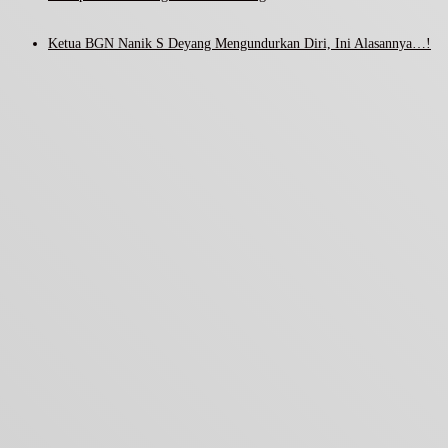
Ketua BGN Nanik S Deyang Mengundurkan Diri, Ini Alasannya…!