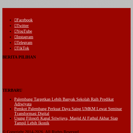
Facebook
Twitter
YouTube
Instagram
Telegram
TikTok
BERITA PILIHAN
TERBARU
Palembang Targetkan Lebih Banyak Sekolah Raih Predikat
Adiwiyata
Pemkot Palembang Perkuat Daya Saing UMKM Lewat Seminar
Transformasi Digital
Usung Filosofi Kapal Sriwijaya, Masjid Al Fathul Akbar Siap
Tampil Lebih Ikonik
© Copyright 2014-2026, All Rights Reserved