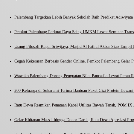
Palembang Targetkan Lebih Banyak Sekolah Raih Predikat Adiwiyata
Pemkot Palembang Perkuat Daya Saing UMKM Lewat Seminar Transf
Usung Filosofi Kapal Sriwijaya, Masjid Al Fathul Akbar Siap Tampil 
Cegah Kekerasan Berbasis Gender Online, Pemkot Palembang Gelar Pel
Wawako Palembang Dorong Penguatan Nilai Pancasila Lewat Peran R
200 Keluarga di Sukarami Terima Bantuan Paket Gizi Protein Hewa
Ratu Dewa Resmikan Penataan Kabel Utilitas Bawah Tanah, POM IX J
Gelar Khitanan Massal hingga Donor Darah, Ratu Dewa Apresiasi Pr