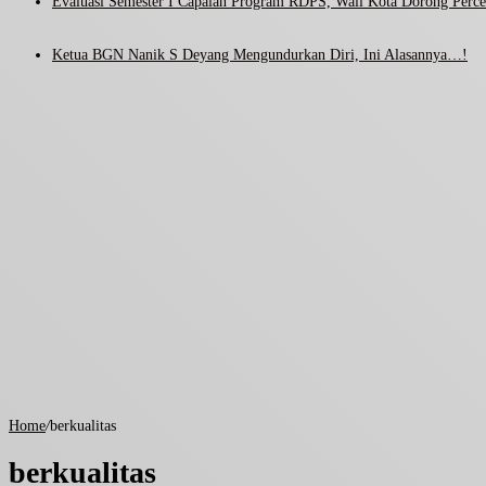
Evaluasi Semester I Capaian Program RDPS, Wali Kota Dorong Percep
Ketua BGN Nanik S Deyang Mengundurkan Diri, Ini Alasannya…!
Home
/
berkualitas
berkualitas