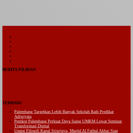
Facebook
Twitter
YouTube
Instagram
Telegram
TikTok
BERITA PILIHAN
TERBARU
Palembang Targetkan Lebih Banyak Sekolah Raih Predikat
Adiwiyata
Pemkot Palembang Perkuat Daya Saing UMKM Lewat Seminar
Transformasi Digital
Usung Filosofi Kapal Sriwijaya, Masjid Al Fathul Akbar Siap