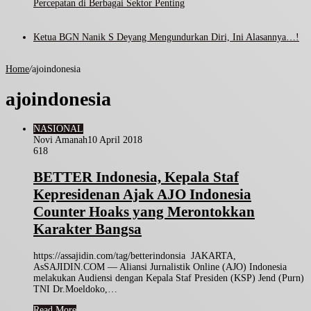
Percepatan di Berbagai Sektor Penting
Ketua BGN Nanik S Deyang Mengundurkan Diri, Ini Alasannya…!
Home
/
ajoindonesia
ajoindonesia
NASIONAL
Novi Amanah
10 April 2018
618
BETTER Indonesia, Kepala Staf
Kepresidenan Ajak AJO Indonesia
Counter Hoaks yang Merontokkan
Karakter Bangsa
https://assajidin.com/tag/betterindonsia JAKARTA,
AsSAJIDIN.COM — Aliansi Jurnalistik Online (AJO) Indonesia
melakukan Audiensi dengan Kepala Staf Presiden (KSP) Jend (Purn)
TNI Dr.Moeldoko,…
Read More