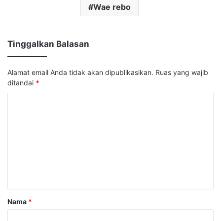
Wae rebo
Tinggalkan Balasan
Alamat email Anda tidak akan dipublikasikan.
Ruas yang wajib
ditandai
*
K
o
m
e
n
t
a
Nama
*
r
*