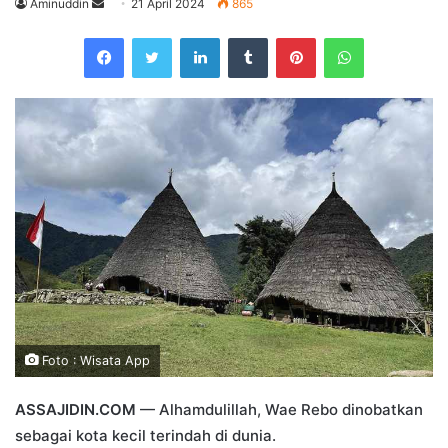
Send
Aminuddin
21 April 2024
865
an
Facebook
Twitter
LinkedIn
Tumblr
Pinterest
WhatsApp
email
Foto : Wisata App
ASSAJIDIN.COM
— Alhamdulillah, Wae Rebo dinobatkan
sebagai kota kecil terindah di dunia.