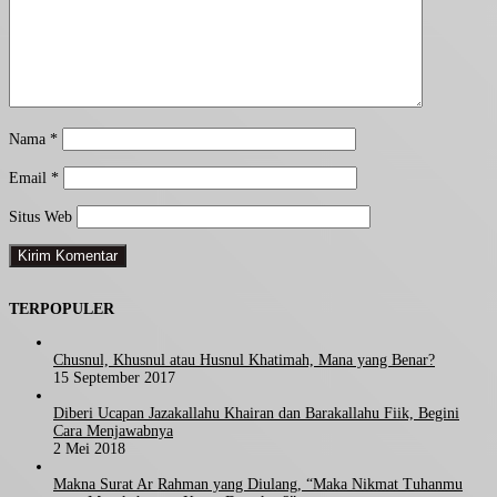
Nama
*
Email
*
Situs Web
TERPOPULER
Chusnul, Khusnul atau Husnul Khatimah, Mana yang Benar?
15 September 2017
Diberi Ucapan Jazakallahu Khairan dan Barakallahu Fiik, Begini
Cara Menjawabnya
2 Mei 2018
Makna Surat Ar Rahman yang Diulang, “Maka Nikmat Tuhanmu