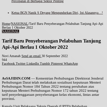
Percepatan di Berbagai Sektor Penting
Ketua BGN Nanik S Deyang Mengundurkan Diri, Ini Alasannya…!
Home
/
NASIONAL
/
Tarif Baru Penyeberangan Pelabuhan Tanjung Api-Api
Berlau 1 Oktober 2022
NASIONAL
Tarif Baru Penyeberangan Pelabuhan Tanjung
Api-Api Berlau 1 Oktober 2022
Novi Amanah
Send an email
30 September 2022
944
Facebook
Twitter
LinkedIn
Tumblr
Pinterest
WhatsApp
AsSAJIDIN.COM
— Kementrian Perhubungan Direktorat Jenderal
Perhubungan Darat telah melakukan sosialisasi keputusan Menteri
Perhubungan Nomor 184 Tahun 2022 tentang perubahan atas
keputusan Menteri Perhubungan Nomor 172 tahun 2022 tentang
tarif penyelenggaraan penyeberangan kelas ekonomi, lintas antar
provinsi.
Kepala Unit Pelaksana Teknis Daerah (UPTD) Pelabuhan