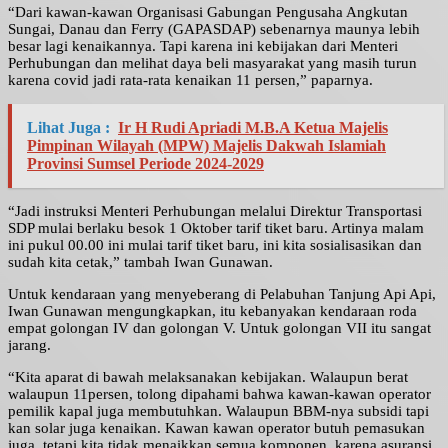
“Dari kawan-kawan Organisasi Gabungan Pengusaha Angkutan
Sungai, Danau dan Ferry (GAPASDAP) sebenarnya maunya lebih
besar lagi kenaikannya. Tapi karena ini kebijakan dari Menteri
Perhubungan dan melihat daya beli masyarakat yang masih turun
karena covid jadi rata-rata kenaikan 11 persen,” paparnya.
Lihat Juga :
Ir H Rudi Apriadi M.B.A Ketua Majelis
Pimpinan Wilayah (MPW) Majelis Dakwah Islamiah
Provinsi Sumsel Periode 2024-2029
“Jadi instruksi Menteri Perhubungan melalui Direktur Transportasi
SDP mulai berlaku besok 1 Oktober tarif tiket baru. Artinya malam
ini pukul 00.00 ini mulai tarif tiket baru, ini kita sosialisasikan dan
sudah kita cetak,” tambah Iwan Gunawan.
Untuk kendaraan yang menyeberang di Pelabuhan Tanjung Api Api,
Iwan Gunawan mengungkapkan, itu kebanyakan kendaraan roda
empat golongan IV dan golongan V. Untuk golongan VII itu sangat
jarang.
“Kita aparat di bawah melaksanakan kebijakan. Walaupun berat
walaupun 11persen, tolong dipahami bahwa kawan-kawan operator
pemilik kapal juga membutuhkan. Walaupun BBM-nya subsidi tapi
kan solar juga kenaikan. Kawan kawan operator butuh pemasukan
juga, tetapi kita tidak menaikkan semua komponen, karena asuransi