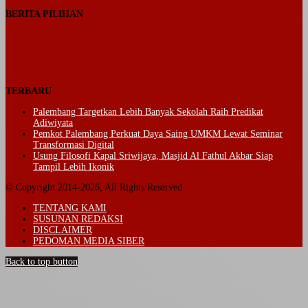
BERITA PILIHAN
TERBARU
Palembang Targetkan Lebih Banyak Sekolah Raih Predikat
Adiwiyata
Pemkot Palembang Perkuat Daya Saing UMKM Lewat Seminar
Transformasi Digital
Usung Filosofi Kapal Sriwijaya, Masjid Al Fathul Akbar Siap
Tampil Lebih Ikonik
© Copyright 2014-2026, All Rights Reserved
TENTANG KAMI
SUSUNAN REDAKSI
DISCLAIMER
PEDOMAN MEDIA SIBER
Back to top button