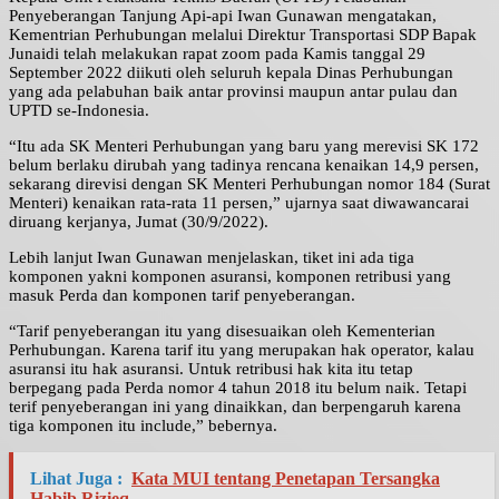
Penyeberangan Tanjung Api-api Iwan Gunawan mengatakan,
Kementrian Perhubungan melalui Direktur Transportasi SDP Bapak
Junaidi telah melakukan rapat zoom pada Kamis tanggal 29
September 2022 diikuti oleh seluruh kepala Dinas Perhubungan
yang ada pelabuhan baik antar provinsi maupun antar pulau dan
UPTD se-Indonesia.
“Itu ada SK Menteri Perhubungan yang baru yang merevisi SK 172
belum berlaku dirubah yang tadinya rencana kenaikan 14,9 persen,
sekarang direvisi dengan SK Menteri Perhubungan nomor 184 (Surat
Menteri) kenaikan rata-rata 11 persen,” ujarnya saat diwawancarai
diruang kerjanya, Jumat (30/9/2022).
Lebih lanjut Iwan Gunawan menjelaskan, tiket ini ada tiga
komponen yakni komponen asuransi, komponen retribusi yang
masuk Perda dan komponen tarif penyeberangan.
“Tarif penyeberangan itu yang disesuaikan oleh Kementerian
Perhubungan. Karena tarif itu yang merupakan hak operator, kalau
asuransi itu hak asuransi. Untuk retribusi hak kita itu tetap
berpegang pada Perda nomor 4 tahun 2018 itu belum naik. Tetapi
terif penyeberangan ini yang dinaikkan, dan berpengaruh karena
tiga komponen itu include,” bebernya.
Lihat Juga :
Kata MUI tentang Penetapan Tersangka
Habib Rizieq