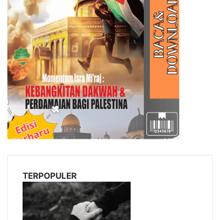
l
TERPOPULER