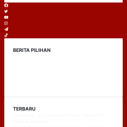
Facebook
Twitter
YouTube
Instagram
Telegram
TikTok
BERITA PILIHAN
TERBARU
Palembang Targetkan Lebih Banyak Sekolah Raih
Predikat Adiwiyata