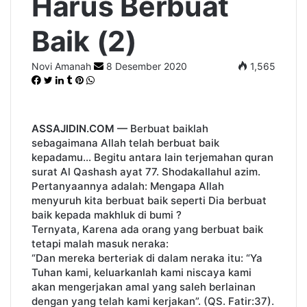
Harus Berbuat
Baik (2)
Novi Amanah
S
8 Desember 2020
1,565
F
T
L
T
P
W
e
a
w
i
u
i
h
n
c
i
n
m
n
a
d
e
t
k
b
t
t
a
ASSAJIDIN.COM —
Berbuat baiklah
b
t
e
l
e
s
n
sebagaimana Allah telah berbuat baik
o
e
d
r
r
A
e
kepadamu… Begitu antara lain terjemahan quran
o
r
I
e
p
m
surat Al Qashash ayat 77. Shodakallahul azim.
k
n
s
p
a
Pertanyaannya adalah: Mengapa Allah
t
i
menyuruh kita berbuat baik seperti Dia berbuat
l
baik kepada makhluk di bumi ?
Ternyata, Karena ada orang yang berbuat baik
tetapi malah masuk neraka:
“Dan mereka berteriak di dalam neraka itu: “Ya
Tuhan kami, keluarkanlah kami niscaya kami
akan mengerjakan amal yang saleh berlainan
dengan yang telah kami kerjakan”. (QS. Fatir:37).