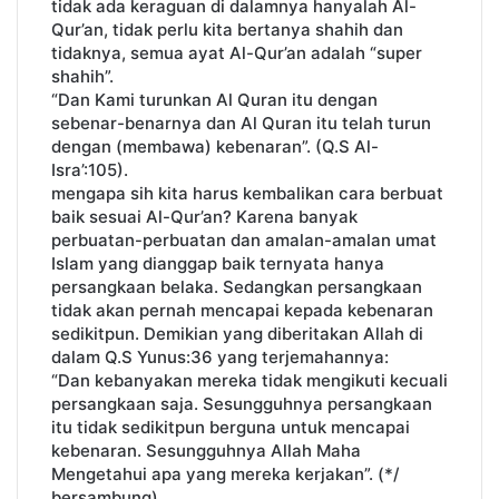
tidak ada keraguan di dalamnya hanyalah Al-
Qur’an, tidak perlu kita bertanya shahih dan
tidaknya, semua ayat Al-Qur’an adalah “super
shahih”.
“Dan Kami turunkan Al Quran itu dengan
sebenar-benarnya dan Al Quran itu telah turun
dengan (membawa) kebenaran”. (Q.S Al-
Isra’:105).
mengapa sih kita harus kembalikan cara berbuat
baik sesuai Al-Qur’an? Karena banyak
perbuatan-perbuatan dan amalan-amalan umat
Islam yang dianggap baik ternyata hanya
persangkaan belaka. Sedangkan persangkaan
tidak akan pernah mencapai kepada kebenaran
sedikitpun. Demikian yang diberitakan Allah di
dalam Q.S Yunus:36 yang terjemahannya:
“Dan kebanyakan mereka tidak mengikuti kecuali
persangkaan saja. Sesungguhnya persangkaan
itu tidak sedikitpun berguna untuk mencapai
kebenaran. Sesungguhnya Allah Maha
Mengetahui apa yang mereka kerjakan”. (*/
bersambung)