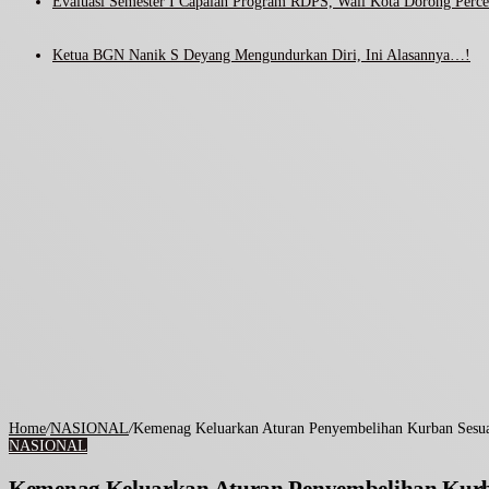
Evaluasi Semester I Capaian Program RDPS, Wali Kota Dorong Percep
Ketua BGN Nanik S Deyang Mengundurkan Diri, Ini Alasannya…!
Home
/
NASIONAL
/
Kemenag Keluarkan Aturan Penyembelihan Kurban Sesua
NASIONAL
Kemenag Keluarkan Aturan Penyembelihan Kurba