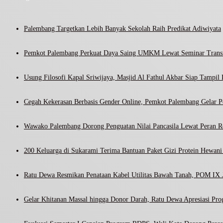
Palembang Targetkan Lebih Banyak Sekolah Raih Predikat Adiwiyata
Pemkot Palembang Perkuat Daya Saing UMKM Lewat Seminar Transf
Usung Filosofi Kapal Sriwijaya, Masjid Al Fathul Akbar Siap Tampil 
Cegah Kekerasan Berbasis Gender Online, Pemkot Palembang Gelar Pel
Wawako Palembang Dorong Penguatan Nilai Pancasila Lewat Peran R
200 Keluarga di Sukarami Terima Bantuan Paket Gizi Protein Hewa
Ratu Dewa Resmikan Penataan Kabel Utilitas Bawah Tanah, POM IX J
Gelar Khitanan Massal hingga Donor Darah, Ratu Dewa Apresiasi Pr