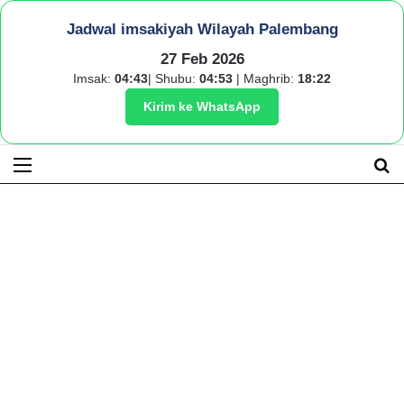
Jadwal imsakiyah Wilayah Palembang
27 Feb 2026
Imsak:
04:43
| Shubu:
04:53
| Maghrib:
18:22
Kirim ke WhatsApp
Menu
S
fo