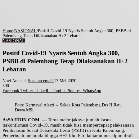
Home
/
NASIONAL
/
Positif Covid-19 Nyaris Sentuh Angka 300, PSBB di
Palembang Tetap Dilaksanakan H+2 Lebaran
NASIONAL
Positif Covid-19 Nyaris Sentuh Angka 300,
PSBB di Palembang Tetap Dilaksanakan H+2
Lebaran
Novi Amanah
Send an email
17 Mei 2020
590
Facebook
Twitter
LinkedIn
Tumblr
Pinterest
WhatsApp
Foto: Karmayel Alrazi -- Sekda Kota Palembang Drs H Ratu
Dewa MSi
AsSAJIDIN.COM —
Terus melonjaknya jumlah kasus
terkonfirmasi Covid-19, masih tidak bisa mempercepat pelaksanaan
Pembatasan Sosial Bersekala Besar (PSBB) di Kota Palembang.
Pemerintah menunda hingga H+2 Idul Fitri lantaran meskipun draft