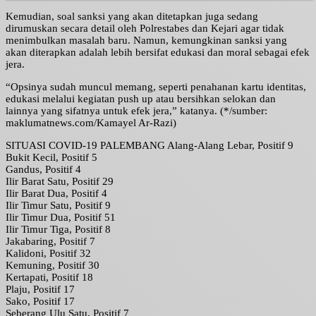
Kemudian, soal sanksi yang akan ditetapkan juga sedang
dirumuskan secara detail oleh Polrestabes dan Kejari agar tidak
menimbulkan masalah baru. Namun, kemungkinan sanksi yang
akan diterapkan adalah lebih bersifat edukasi dan moral sebagai efek
jera.
“Opsinya sudah muncul memang, seperti penahanan kartu identitas,
edukasi melalui kegiatan push up atau bersihkan selokan dan
lainnya yang sifatnya untuk efek jera,” katanya. (*/sumber:
maklumatnews.com/Kamayel Ar-Razi)
SITUASI COVID-19 PALEMBANG Alang-Alang Lebar, Positif 9
Bukit Kecil, Positif 5
Gandus, Positif 4
Ilir Barat Satu, Positif 29
Ilir Barat Dua, Positif 4
Ilir Timur Satu, Positif 9
Ilir Timur Dua, Positif 51
Ilir Timur Tiga, Positif 8
Jakabaring, Positif 7
Kalidoni, Positif 32
Kemuning, Positif 30
Kertapati, Positif 18
Plaju, Positif 17
Sako, Positif 17
Seberang Ulu Satu, Positif 7