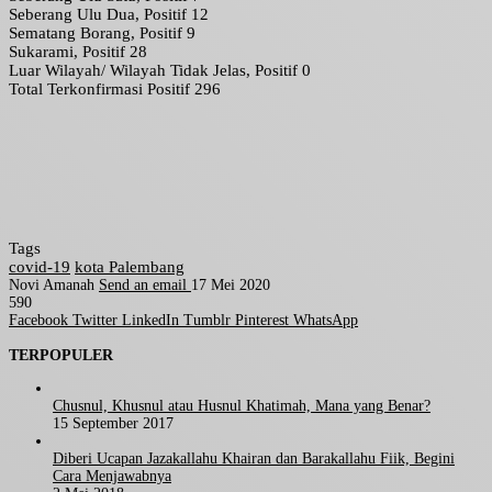
Seberang Ulu Dua, Positif 12
Sematang Borang, Positif 9
Sukarami, Positif 28
Luar Wilayah/ Wilayah Tidak Jelas, Positif 0
Total Terkonfirmasi Positif 296
Tags
covid-19
kota Palembang
Novi Amanah
Send an email
17 Mei 2020
590
Facebook
Twitter
LinkedIn
Tumblr
Pinterest
WhatsApp
TERPOPULER
Chusnul, Khusnul atau Husnul Khatimah, Mana yang Benar?
15 September 2017
Diberi Ucapan Jazakallahu Khairan dan Barakallahu Fiik, Begini
Cara Menjawabnya