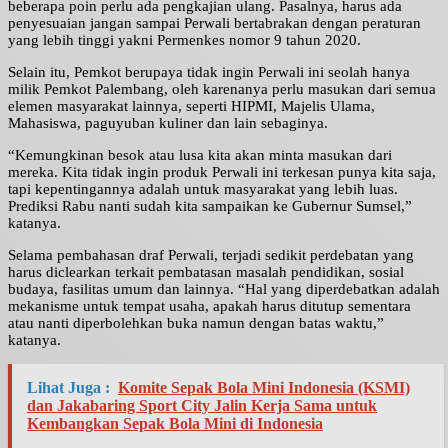
beberapa poin perlu ada pengkajian ulang. Pasalnya, harus ada
penyesuaian jangan sampai Perwali bertabrakan dengan peraturan
yang lebih tinggi yakni Permenkes nomor 9 tahun 2020.
Selain itu, Pemkot berupaya tidak ingin Perwali ini seolah hanya
milik Pemkot Palembang, oleh karenanya perlu masukan dari semua
elemen masyarakat lainnya, seperti HIPMI, Majelis Ulama,
Mahasiswa, paguyuban kuliner dan lain sebaginya.
“Kemungkinan besok atau lusa kita akan minta masukan dari
mereka. Kita tidak ingin produk Perwali ini terkesan punya kita saja,
tapi kepentingannya adalah untuk masyarakat yang lebih luas.
Prediksi Rabu nanti sudah kita sampaikan ke Gubernur Sumsel,”
katanya.
Selama pembahasan draf Perwali, terjadi sedikit perdebatan yang
harus diclearkan terkait pembatasan masalah pendidikan, sosial
budaya, fasilitas umum dan lainnya. “Hal yang diperdebatkan adalah
mekanisme untuk tempat usaha, apakah harus ditutup sementara
atau nanti diperbolehkan buka namun dengan batas waktu,”
katanya.
Lihat Juga :
Komite Sepak Bola Mini Indonesia (KSMI)
dan Jakabaring Sport City Jalin Kerja Sama untuk
Kembangkan Sepak Bola Mini di Indonesia