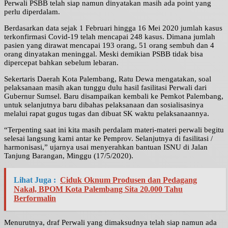
Perwali PSBB telah siap namun dinyatakan masih ada point yang
perlu diperdalam.
Berdasarkan data sejak 1 Februari hingga 16 Mei 2020 jumlah kasus
terkonfirmasi Covid-19 telah mencapai 248 kasus. Dimana jumlah
pasien yang dirawat mencapai 193 orang, 51 orang sembuh dan 4
orang dinyatakan meninggal. Meski demikian PSBB tidak bisa
dipercepat bahkan sebelum lebaran.
Sekertaris Daerah Kota Palembang, Ratu Dewa mengatakan, soal
pelaksanaan masih akan tunggu dulu hasil fasilitasi Perwali dari
Gubernur Sumsel. Baru disampaikan kembali ke Pemkot Palembang,
untuk selanjutnya baru dibahas pelaksanaan dan sosialisasinya
melalui rapat gugus tugas dan dibuat SK waktu pelaksanaannya.
“Terpenting saat ini kita masih perdalam materi-materi perwali begitu
selesai langsung kami antar ke Pemprov. Selanjutnya di fasilitasi /
harmonisasi,” ujarnya usai menyerahkan bantuan ISNU di Jalan
Tanjung Barangan, Minggu (17/5/2020).
Lihat Juga :
Ciduk Oknum Produsen dan Pedagang
Nakal, BPOM Kota Palembang Sita 20.000 Tahu
Berformalin
Menurutnya, draf Perwali yang dimaksudnya telah siap namun ada