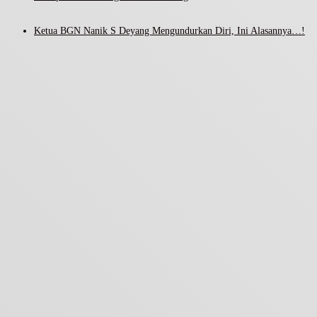
Ketua BGN Nanik S Deyang Mengundurkan Diri, Ini Alasannya…!