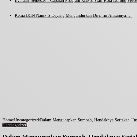
Evaluasi Semester I Capaian Program RDPS, Wali Kota Dorong Percep
Ketua BGN Nanik S Deyang Mengundurkan Diri, Ini Alasannya…!
Home
/
Uncategorized
/
Dalam Mengucapkan Sumpah, Hendaknya Sertakan ‘Ins
Uncategorized
Dalam Mengucapkan Sumpah, Hendaknya Sertaka