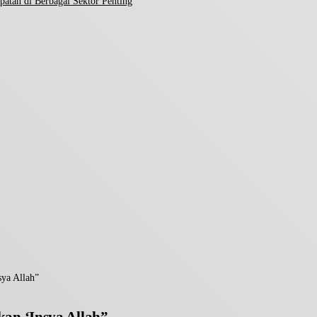
atan di Berbagai Sektor Penting
ya Allah”
n ‘Insya Allah”