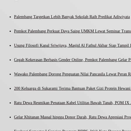
Palembang Targetkan Lebih Banyak Sekolah Raih Predikat Adiwiyata
Pemkot Palembang Perkuat Daya Saing UMKM Lewat Seminar Transf
Usung Filosofi Kapal Sriwijaya, Masjid Al Fathul Akbar Siap Tampil 
Cegah Kekerasan Berbasis Gender Online, Pemkot Palembang Gelar Pel
Wawako Palembang Dorong Penguatan Nilai Pancasila Lewat Peran R
200 Keluarga di Sukarami Terima Bantuan Paket Gizi Protein Hewa
Ratu Dewa Resmikan Penataan Kabel Utilitas Bawah Tanah, POM IX J
Gelar Khitanan Massal hingga Donor Darah, Ratu Dewa Apresiasi Pr