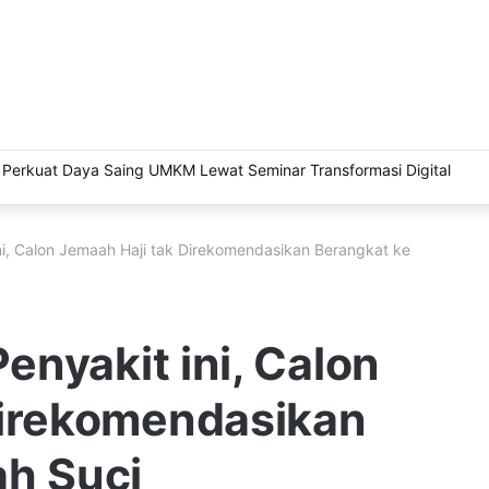
 Sriwijaya, Masjid Al Fathul Akbar Siap Tampil Lebih Ikonik
ini, Calon Jemaah Haji tak Direkomendasikan Berangkat ke
Penyakit ini, Calon
Direkomendasikan
ah Suci