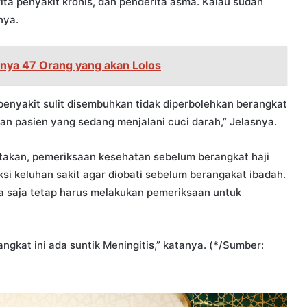
ita penyakit kronis, dan penderita asma. Kalau sudah
nya.
anya 47 Orang yang akan Lolos
enyakit sulit disembuhkan tidak diperbolehkan berangkat
dan pasien yang sedang menjalani cuci darah,” Jelasnya.
akan, pemeriksaan kesehatan sebelum berangkat haji
ksi keluhan sakit agar diobati sebelum berangakat ibadah.
a saja tetap harus melakukan pemeriksaan untuk
gkat ini ada suntik Meningitis,” katanya. (*/Sumber: