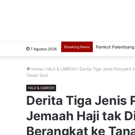
Usung Filosofi Kapal
Breaking News
7 Agustus 2026
Home
/
HAJI & UMROH
/
Derita Tiga Jenis Penyakit 
Tanah Suci
HAJI & UMROH
Derita Tiga Jenis 
Jemaah Haji tak 
Berangkat ke Tan