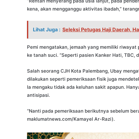
“Rentan menyerang pada usia lanjut, pada pender
kena, akan mengganggu aktivitas ibadah,” terang
Lihat Juga :
Seleksi Petugas Haji Daerah, H
Pemi mengatakan, jemaah yang memiliki riwayat p
ke tanah suci. “Seperti pasien Kanker Hati, TBC, 
Salah seorang CJH Kota Palembang, Ubay mengat
dilakukan seperti pemeriksaan fisik juga mendete
Ia mengaku tidak ada keluhan sakit apapun. Hany
antisipasi.
“Nanti pada pemeriksaan berikutnya sebelum beran
maklumatnews.com/Kamayel Ar-Razi).