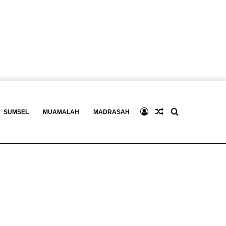
Log
Baca
Search
SUMSEL
MUAMALAH
MADRASAH
In
Berita
for