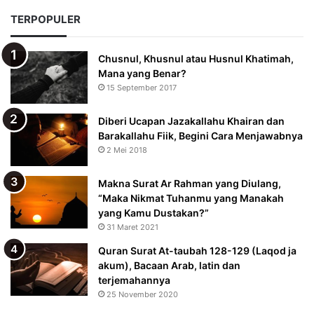
TERPOPULER
Chusnul, Khusnul atau Husnul Khatimah,
Mana yang Benar?
15 September 2017
Diberi Ucapan Jazakallahu Khairan dan
Barakallahu Fiik, Begini Cara Menjawabnya
2 Mei 2018
Makna Surat Ar Rahman yang Diulang,
“Maka Nikmat Tuhanmu yang Manakah
yang Kamu Dustakan?”
31 Maret 2021
Quran Surat At-taubah 128-129 (Laqod ja
akum), Bacaan Arab, latin dan
terjemahannya
25 November 2020