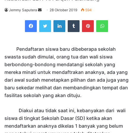
Send
Jemmy Saputera
28 Oktober 2019
594
an
Facebook
Twitter
LinkedIn
Tumblr
Pinterest
WhatsApp
email
Pendaftaran siswa baru dibeberapa sekolah
swasta sudah dimulai, orang tua dan wali siswa
berbondong-bondong mendatangi sekolah yang
mereka minati untuk mendaftrakan anaknya, ada yang
dari awal sudah menetapkan pilihan da
n
ada juga yang
baru sekedar melihat dan membandingkan tempat dan
fasilitas sekolah yang akan dituju.
Diakui atau tidak saat ini, kebanyakan dari w
ali
siswa di tingkat
S
ekolah
D
asar
(SD)
ketika akan
mendaftarkan anaknya dikelas 1 banyak yang belum