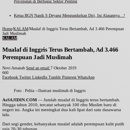
Percepatan di Berbagai Sektor Penting
Ketua BGN Nanik S Deyang Mengundurkan Diri, Ini Alasannya…!
Home
/
KALAM
/
Mualaf di Inggris Terus Bertambah, Ad 3.466 Perempuan
Jadi Muslimah
KALAM
Mualaf di Inggris Terus Bertambah, Ad 3.466
Perempuan Jadi Muslimah
Novi Amanah
Send an email
7 Oktober 2019
660
Facebook
Twitter
LinkedIn
Tumblr
Pinterest
WhatsApp
Foto : Pelita --Ilustrasi muslimah di Inggris
AsSAJIDIN.COM
— Jumlah mualaf di Inggris terus bertambah.
Hingga tahun 2010, tercatat sebanyak 100 ribu Muslim baru di
negeri ini. Angka ini meningkat dua kali lipat dari satu dasawarsa
lalu.
Dari segi gender, kebanyakan mualaf adalah perempuan kulit putih
usia 20-30 tahunan.