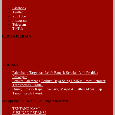
Facebook
Twitter
YouTube
Instagram
Telegram
TikTok
BERITA PILIHAN
TERBARU
Palembang Targetkan Lebih Banyak Sekolah Raih Predikat
Adiwiyata
Pemkot Palembang Perkuat Daya Saing UMKM Lewat Seminar
Transformasi Digital
Usung Filosofi Kapal Sriwijaya, Masjid Al Fathul Akbar Siap
Tampil Lebih Ikonik
© Copyright 2014-2026, All Rights Reserved
TENTANG KAMI
SUSUNAN REDAKSI