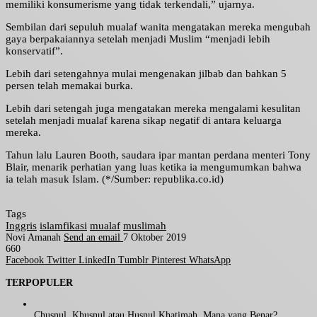
memiliki konsumerisme yang tidak terkendali,” ujarnya.
Sembilan dari sepuluh mualaf wanita mengatakan mereka mengubah
gaya berpakaiannya setelah menjadi Muslim “menjadi lebih
konservatif”.
Lebih dari setengahnya mulai mengenakan jilbab dan bahkan 5
persen telah memakai burka.
Lebih dari setengah juga mengatakan mereka mengalami kesulitan
setelah menjadi mualaf karena sikap negatif di antara keluarga
mereka.
Tahun lalu Lauren Booth, saudara ipar mantan perdana menteri Tony
Blair, menarik perhatian yang luas ketika ia mengumumkan bahwa
ia telah masuk Islam. (*/Sumber: republika.co.id)
Tags
Inggris
islamfikasi
mualaf
muslimah
Novi Amanah
Send an email
7 Oktober 2019
660
Facebook
Twitter
LinkedIn
Tumblr
Pinterest
WhatsApp
TERPOPULER
Chusnul, Khusnul atau Husnul Khatimah, Mana yang Benar?