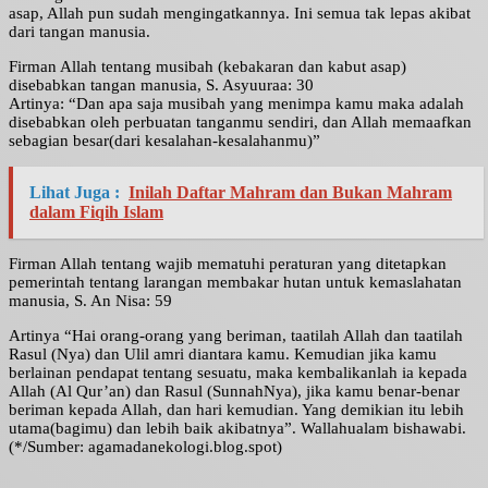
asap, Allah pun sudah mengingatkannya. Ini semua tak lepas akibat
dari tangan manusia.
Firman Allah tentang musibah (kebakaran dan kabut asap)
disebabkan tangan manusia, S. Asyuuraa: 30
Artinya: “Dan apa saja musibah yang menimpa kamu maka adalah
disebabkan oleh perbuatan tanganmu sendiri, dan Allah memaafkan
sebagian besar(dari kesalahan-kesalahanmu)”
Lihat Juga :
Inilah Daftar Mahram dan Bukan Mahram
dalam Fiqih Islam
Firman Allah tentang wajib mematuhi peraturan yang ditetapkan
pemerintah tentang larangan membakar hutan untuk kemaslahatan
manusia, S. An Nisa: 59
Artinya “Hai orang-orang yang beriman, taatilah Allah dan taatilah
Rasul (Nya) dan Ulil amri diantara kamu. Kemudian jika kamu
berlainan pendapat tentang sesuatu, maka kembalikanlah ia kepada
Allah (Al Qur’an) dan Rasul (SunnahNya), jika kamu benar-benar
beriman kepada Allah, dan hari kemudian. Yang demikian itu lebih
utama(bagimu) dan lebih baik akibatnya”. Wallahualam bishawabi.
(*/Sumber: agamadanekologi.blog.spot)