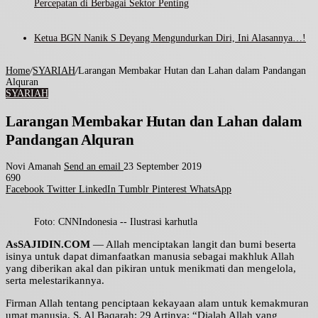
Percepatan di Berbagai Sektor Penting
Ketua BGN Nanik S Deyang Mengundurkan Diri, Ini Alasannya…!
Home
/
SYARIAH
/
Larangan Membakar Hutan dan Lahan dalam Pandangan
Alquran
SYARIAH
Larangan Membakar Hutan dan Lahan dalam
Pandangan Alquran
Novi Amanah
Send an email
23 September 2019
690
Facebook
Twitter
LinkedIn
Tumblr
Pinterest
WhatsApp
Foto: CNNIndonesia -- Ilustrasi karhutla
AsSAJIDIN.COM
— Allah menciptakan langit dan bumi beserta
isinya untuk dapat dimanfaatkan manusia sebagai makhluk Allah
yang diberikan akal dan pikiran untuk menikmati dan mengelola,
serta melestarikannya.
Firman Allah tentang penciptaan kekayaan alam untuk kemakmuran
umat manusia, S. Al Baqarah: 29 Artinya: “Dialah Allah yang