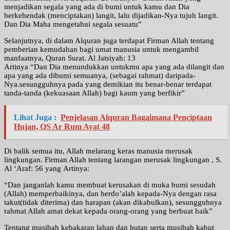
menjadikan segala yang ada di bumi untuk kamu dan Dia
berkehendak (menciptakan) langit, lalu dijadikan-Nya tujuh langit.
Dan Dia Maha mengetahui segala sesuatu”
Selanjutnya, di dalam Alquran juga terdapat Firman Allah tentang
pemberian kemudahan bagi umat manusia untuk mengambil
manfaatnya, Quran Surat. Al Jatsiyah: 13
Artinya “Dan Dia menundukkan untukmu apa yang ada dilangit dan
apa yang ada dibumi semuanya, (sebagai rahmat) daripada-
Nya.sesungguhnya pada yang demikian itu benar-benar terdapat
tanda-tanda (kekuasaan Allah) bagi kaum yang berfikir”
Lihat Juga :
Penjelasan Alquran Bagaimana Penciptaan
Hujan, QS Ar Rum Ayat 48
Di balik semua itu, Allah melarang keras manusia merusak
lingkungan. Firman Allah tentang larangan merusak lingkungan , S.
Al ‘Araf: 56 yang Artinya:
“Dan janganlah kamu membuat kerusakan di muka bumi sesudah
(Allah) memperbaikinya, dan berdo’alah kepada-Nya dengan rasa
takut(tidak diterima) dan harapan (akan dikabulkan), sesungguhnya
rahmat Allah amat dekat kepada orang-orang yang berbuat baik”
Tentang musibah kebakaran lahan dan hutan serta musibah kabut