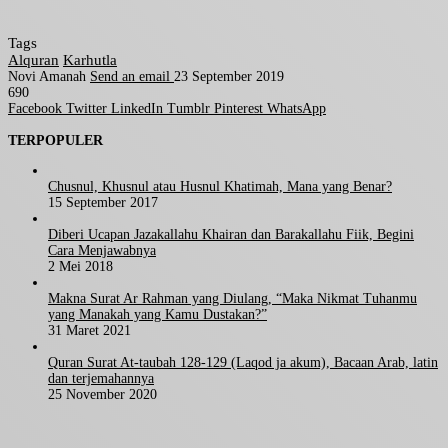
Tags
Alquran
Karhutla
Novi Amanah
Send an email
23 September 2019
690
Facebook
Twitter
LinkedIn
Tumblr
Pinterest
WhatsApp
TERPOPULER
Chusnul, Khusnul atau Husnul Khatimah, Mana yang Benar?
15 September 2017
Diberi Ucapan Jazakallahu Khairan dan Barakallahu Fiik, Begini
Cara Menjawabnya
2 Mei 2018
Makna Surat Ar Rahman yang Diulang, “Maka Nikmat Tuhanmu
yang Manakah yang Kamu Dustakan?”
31 Maret 2021
Quran Surat At-taubah 128-129 (Laqod ja akum), Bacaan Arab, latin
dan terjemahannya
25 November 2020