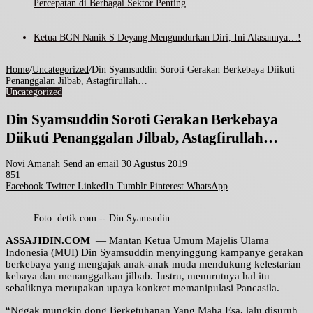
Percepatan di Berbagai Sektor Penting
Ketua BGN Nanik S Deyang Mengundurkan Diri, Ini Alasannya…!
Home
/
Uncategorized
/
Din Syamsuddin Soroti Gerakan Berkebaya Diikuti
Penanggalan Jilbab, Astagfirullah…
Uncategorized
Din Syamsuddin Soroti Gerakan Berkebaya
Diikuti Penanggalan Jilbab, Astagfirullah…
Novi Amanah
Send an email
30 Agustus 2019
851
Facebook
Twitter
LinkedIn
Tumblr
Pinterest
WhatsApp
Foto: detik.com -- Din Syamsudin
ASSAJIDIN.COM
— Mantan Ketua Umum Majelis Ulama
Indonesia (MUI) Din Syamsuddin menyinggung kampanye gerakan
berkebaya yang mengajak anak-anak muda mendukung kelestarian
kebaya dan menanggalkan jilbab. Justru, menurutnya hal itu
sebaliknya merupakan upaya konkret memanipulasi Pancasila.
“Nggak mungkin dong Berketuhanan Yang Maha Esa, lalu disuruh