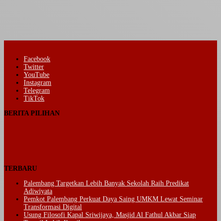
Facebook
Twitter
YouTube
Instagram
Telegram
TikTok
BERITA PILIHAN
TERBARU
Palembang Targetkan Lebih Banyak Sekolah Raih Predikat
Adiwiyata
Pemkot Palembang Perkuat Daya Saing UMKM Lewat Seminar
Transformasi Digital
Usung Filosofi Kapal Sriwijaya, Masjid Al Fathul Akbar Siap