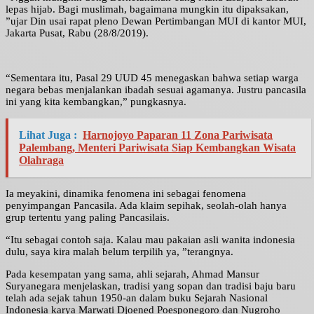
lepas hijab. Bagi muslimah, bagaimana mungkin itu dipaksakan,
”ujar Din usai rapat pleno Dewan Pertimbangan MUI di kantor MUI,
Jakarta Pusat, Rabu (28/8/2019).
“Sementara itu, Pasal 29 UUD 45 menegaskan bahwa setiap warga
negara bebas menjalankan ibadah sesuai agamanya. Justru pancasila
ini yang kita kembangkan,” pungkasnya.
Lihat Juga :
Harnojoyo Paparan 11 Zona Pariwisata
Palembang, Menteri Pariwisata Siap Kembangkan Wisata
Olahraga
Ia meyakini, dinamika fenomena ini sebagai fenomena
penyimpangan Pancasila. Ada klaim sepihak, seolah-olah hanya
grup tertentu yang paling Pancasilais.
“Itu sebagai contoh saja. Kalau mau pakaian asli wanita indonesia
dulu, saya kira malah belum terpilih ya, ”terangnya.
Pada kesempatan yang sama, ahli sejarah, Ahmad Mansur
Suryanegara menjelaskan, tradisi yang sopan dan tradisi baju baru
telah ada sejak tahun 1950-an dalam buku Sejarah Nasional
Indonesia karya Marwati Djoened Poesponegoro dan Nugroho