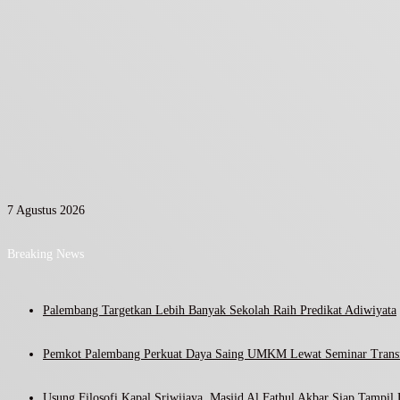
7 Agustus 2026
Breaking News
Palembang Targetkan Lebih Banyak Sekolah Raih Predikat Adiwiyata
Pemkot Palembang Perkuat Daya Saing UMKM Lewat Seminar Transf
Usung Filosofi Kapal Sriwijaya, Masjid Al Fathul Akbar Siap Tampil 