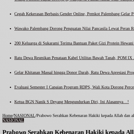
Cegah Kekerasan Berbasis Gender Online, Pemkot Palembang Gelar Pel
Wawako Palembang Dorong Penguatan Nilai Pancasila Lewat Peran R
200 Keluarga di Sukarami Terima Bantuan Paket Gizi Protein Hewa
Ratu Dewa Resmikan Penataan Kabel Utilitas Bawah Tanah, POM IX J
Gelar Khitanan Massal hingga Donor Darah, Ratu Dewa Apresiasi Pr
Evaluasi Semester I Capaian Program RDPS, Wali Kota Dorong Percep
Ketua BGN Nanik S Deyang Mengundurkan Diri, Ini Alasannya…!
Home
/
NASIONAL
/
Prabowo Serahkan Kebenaran Hakiki kepada Allah dan a
NASIONAL
Prabowo Serahkan Kebenaran Hakiki kepada All