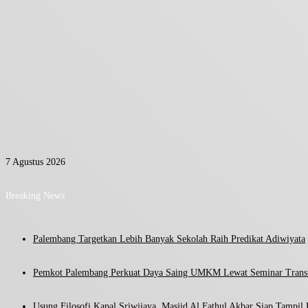
7 Agustus 2026
Breaking News
Palembang Targetkan Lebih Banyak Sekolah Raih Predikat Adiwiyata
Pemkot Palembang Perkuat Daya Saing UMKM Lewat Seminar Transf
Usung Filosofi Kapal Sriwijaya, Masjid Al Fathul Akbar Siap Tampil 