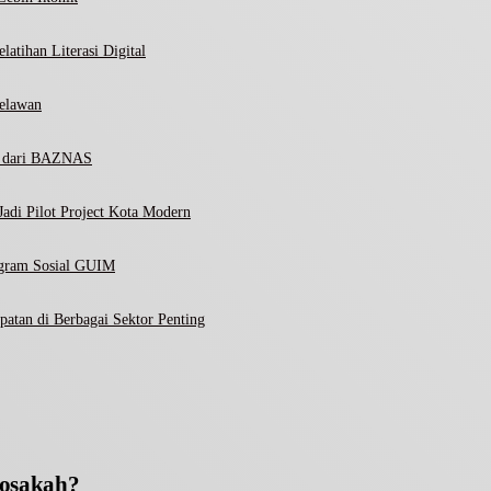
atihan Literasi Digital
elawan
ni dari BAZNAS
adi Pilot Project Kota Modern
ogram Sosial GUIM
atan di Berbagai Sektor Penting
dosakah?