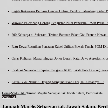
Cegah Kekerasan Berbasis Gender Online, Pemkot Palembang Gelar Pel
Wawako Palembang Dorong Penguatan Nilai Pancasila Lewat Peran R
200 Keluarga di Sukarami Terima Bantuan Paket Gizi Protein Hewa
Ratu Dewa Resmikan Penataan Kabel Utilitas Bawah Tanah, POM IX J
Gelar Khitanan Massal hingga Donor Darah, Ratu Dewa Apresiasi Pr
Evaluasi Semester I Capaian Program RDPS, Wali Kota Dorong Percep
Ketua BGN Nanik S Deyang Mengundurkan Diri, Ini Alasannya…!
Home
/
SYARIAH
/
Jamaah Majelis Sebagian tak Jawab Salam, Berdosakah?
SYARIAH
Jamaah Majelis Sebagian tak Jawab Salam, Ber