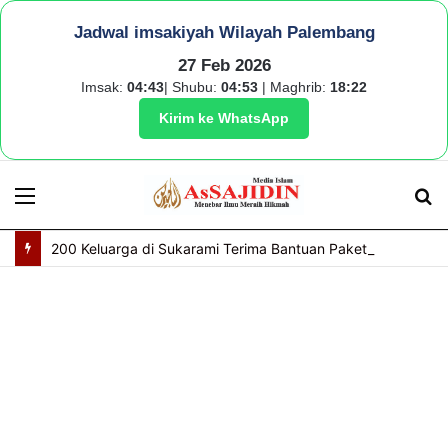
Jadwal imsakiyah Wilayah Palembang
27 Feb 2026
Imsak:
04:43
| Shubu:
04:53
| Maghrib:
18:22
Kirim ke WhatsApp
Menu
S
fo
200 Keluarga di Sukarami Terima Bantuan Paket Gizi Protein Hewani dari BAZNAS