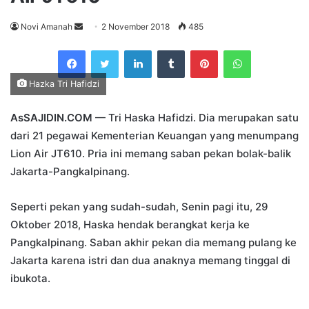
Send
Novi Amanah
2 November 2018
485
an
Facebook
Twitter
LinkedIn
Tumblr
Pinterest
WhatsApp
email
Hazka Tri Hafidzi
AsSAJIDIN.COM
— Tri Haska Hafidzi. Dia merupakan satu
dari 21 pegawai Kementerian Keuangan yang menumpang
Lion Air JT610. Pria ini memang saban pekan bolak-balik
Jakarta-Pangkalpinang.
Seperti pekan yang sudah-sudah, Senin pagi itu, 29
Oktober 2018, Haska hendak berangkat kerja ke
Pangkalpinang. Saban akhir pekan dia memang pulang ke
Jakarta karena istri dan dua anaknya memang tinggal di
ibukota.