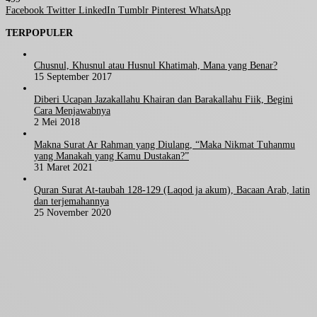
Facebook
Twitter
LinkedIn
Tumblr
Pinterest
WhatsApp
TERPOPULER
Chusnul, Khusnul atau Husnul Khatimah, Mana yang Benar?
15 September 2017
Diberi Ucapan Jazakallahu Khairan dan Barakallahu Fiik, Begini
Cara Menjawabnya
2 Mei 2018
Makna Surat Ar Rahman yang Diulang, “Maka Nikmat Tuhanmu
yang Manakah yang Kamu Dustakan?”
31 Maret 2021
Quran Surat At-taubah 128-129 (Laqod ja akum), Bacaan Arab, latin
dan terjemahannya
25 November 2020