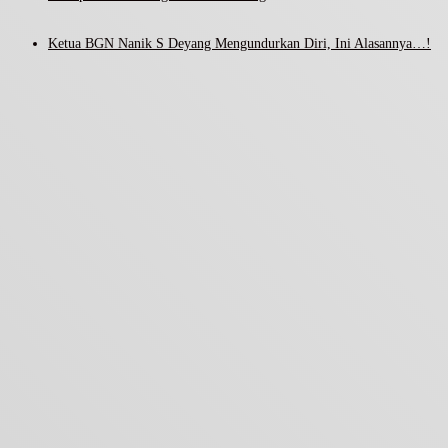
Ketua BGN Nanik S Deyang Mengundurkan Diri, Ini Alasannya…!