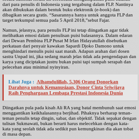
dari para penulis di Indonesia yang tergabung dalam FLP. Nantinya
akan dibukukan dalam bentuk buku elektronik (e-book) dan
dibagikan secara gratis. “Sasarannya hanya untuk anggota FLP dan
target terkumpul semua pada 5 April 2018,”sebut Fajar.
Namun, jelasnya, para penulis FLP ini tetap diingatkan agar tidak
melibatkan emosi dalam penulisan puisi balasannya. Dalam edaran
dari Dewan Pembina FLP Pusat M Irfan Hidayatullah disebutkan
perkataan dari penyair kawakan Sapardi Djoko Damono untuk
menghindari menulis puisi saat marah. Adapun arahan dari dosen
sastra Unpad ini, jika sedang marah jelas tidak ada pengendapan dan
karya yang diciptakan justru bukan puisi tapi sumpah serapah dan
pelecehan atau minimal nyinyiran.
Lihat Juga :
Alhamdulillah, 5.306 Orang Donorkan
Darahnya untuk Kemanusiaan, Donor Cinta Sriwijaya
Raih Penghargaan Lembaga Prestasi Indonesia Dunia
Diingatkan pula pada kisah Ali RA yang batal membunuh saat emosi
menggantikan keikhalasannya berjihad. Pihaknya berharap teman-
teman penulis tetap dingin, sabar, dan objektif. Tidak sepakat dengan
tulisan Sukmawati, bukan berarti harus melecehkan dengan kata-
kata yang seolah tidak ada sedikit pun kemungkinan dia akan tobat
di masa depan.