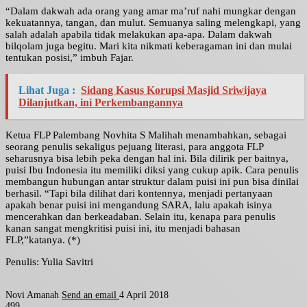
“Dalam dakwah ada orang yang amar ma’ruf nahi mungkar dengan
kekuatannya, tangan, dan mulut. Semuanya saling melengkapi, yang
salah adalah apabila tidak melakukan apa-apa. Dalam dakwah
bilqolam juga begitu. Mari kita nikmati keberagaman ini dan mulai
tentukan posisi,” imbuh Fajar.
Lihat Juga :
Sidang Kasus Korupsi Masjid Sriwijaya
Dilanjutkan, ini Perkembangannya
Ketua FLP Palembang Novhita S Malihah menambahkan, sebagai
seorang penulis sekaligus pejuang literasi, para anggota FLP
seharusnya bisa lebih peka dengan hal ini. Bila dilirik per baitnya,
puisi Ibu Indonesia itu memiliki diksi yang cukup apik. Cara penulis
membangun hubungan antar struktur dalam puisi ini pun bisa dinilai
berhasil. “Tapi bila dilihat dari kontennya, menjadi pertanyaan
apakah benar puisi ini mengandung SARA, lalu apakah isinya
mencerahkan dan berkeadaban. Selain itu, kenapa para penulis
kanan sangat mengkritisi puisi ini, itu menjadi bahasan
FLP,”katanya. (*)
Penulis: Yulia Savitri
Novi Amanah
Send an email
4 April 2018
499