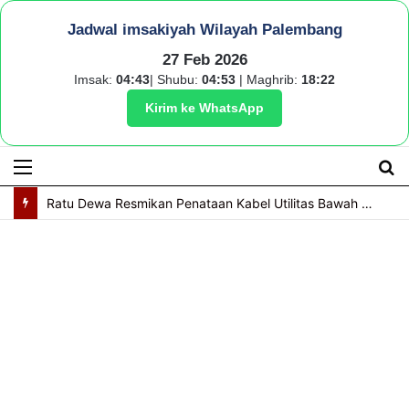
Jadwal imsakiyah Wilayah Palembang
27 Feb 2026
Imsak:
04:43
| Shubu:
04:53
| Maghrib:
18:22
Kirim ke WhatsApp
Menu
S
fo
Ratu Dewa Resmikan Penataan Kabel Utilitas Bawah Tanah, POM IX Jadi Pilot Project Kota Modern