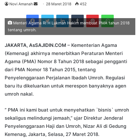
Send
Novi Amanah
28 Maret 2018
452
an
Facebook
Twitter
LinkedIn
Tumblr
Pinterest
WhatsApp
email
Menteri Agama RI H Lukman Hakim membuat PMA tahun 2018
tentang umroh.
JAKARTA, AsSAJIDIN.COM
– Kementerian Agama
(Kemenag) akhirnya menerbitkan Peraturan Menteri
Agama (PMA) Nomor 8 Tahun 2018 sebagai pengganti
dari PMA Nomor 18 Tahun 2015, tentang
Penyelenggaraan Perjalanan Ibadah Umroh. Regulasi
baru itu dikeluarkan untuk merespon banyaknya agen
umroh nakal.
” PMA ini kami buat untuk menyehatkan `bisnis` umroh
sekaligus melindungi jemaah,” ujar Direktur Jenderal
Penyelenggaraan Haji dan Umroh, Nizar Ali di Gedung
Kemenag, Jakarta, Selasa, 27 Maret 2018.